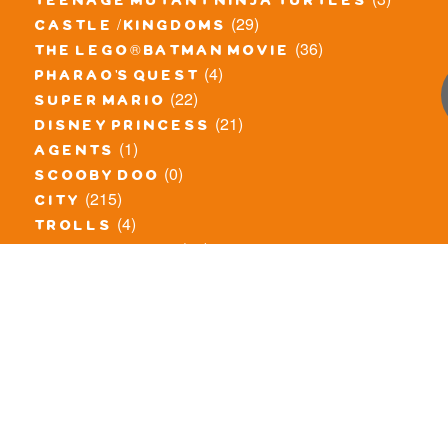
teenage mutant ninja turtles
(29)
castle / kingdoms
(36)
the lego® batman movie
(4)
pharao's quest
(22)
super mario
(21)
disney princess
(1)
agents
(0)
scooby doo
(215)
city
(4)
trolls
(22)
the simpsons
(8)
pirates of the caribbean
(24)
the lego ninjago movie
(356)
ninjago
(11)
vidiyo
(36)
elves
(99)
friends
(8)
exclusieve / oude sets