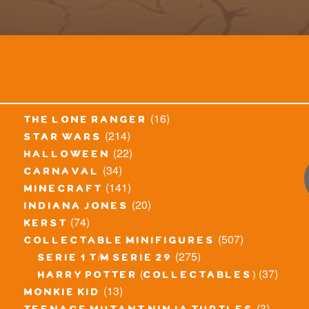
(16)
the lone ranger
(214)
star wars
(22)
halloween
(34)
carnaval
(141)
minecraft
(20)
indiana jones
(74)
kerst
(507)
collectable minifigures
(275)
serie 1 t/m serie 29
(37)
harry potter (collectables)
(13)
monkie kid
(3)