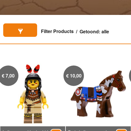
Filter Products
Getoond: alle
€
7,00
€
10,00