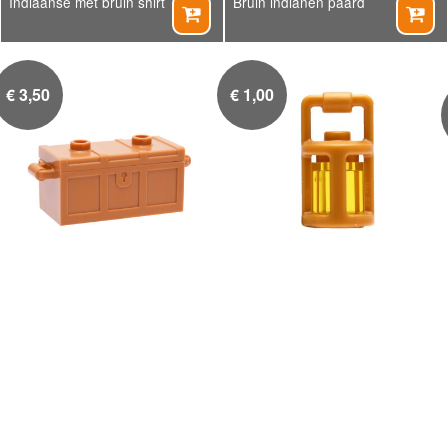
Indiaanse met bruin shirt
Bruin indianen paard


€
3,50
€
1,00
Chest (kist)
Gouden lantaarn


€
8,50
€
5,00