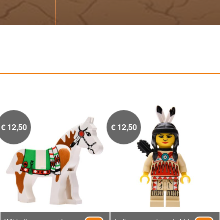
€
12,50
€
12,50