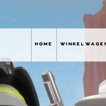
home
winkelwage