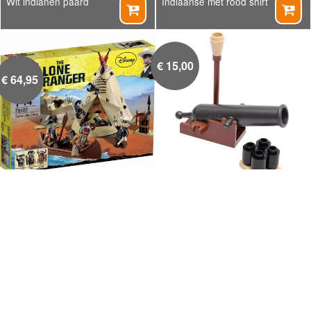
Wit indianen paard
Indiaanse met rood shirt


€
15,00
€
64,95
LEGO The Lone Ranger
Kanon met toebehoren


Comanche kamp (79107)
€
15,00
€
11,00