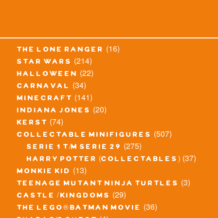
(16)
the lone ranger
(214)
star wars
(22)
halloween
(34)
carnaval
(141)
minecraft
(20)
indiana jones
(74)
kerst
(507)
collectable minifigures
(275)
serie 1 t/m serie 29
(37)
harry potter (collectables)
(13)
monkie kid
(3)
teenage mutant ninja turtles
(29)
castle / kingdoms
(36)
the lego® batman movie