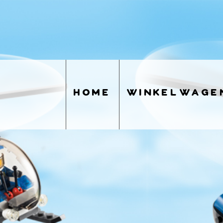
home
winkelwage