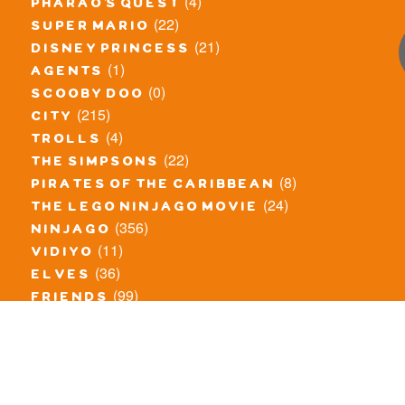
(4)
pharao's quest
(22)
super mario
(21)
disney princess
(1)
agents
(0)
scooby doo
(215)
city
(4)
trolls
(22)
the simpsons
(8)
pirates of the caribbean
(24)
the lego ninjago movie
(356)
ninjago
(11)
vidiyo
(36)
elves
(99)
friends
(8)
exclusieve / oude sets
(69)
the lego movie
(11)
overige series
(4)
atlantis