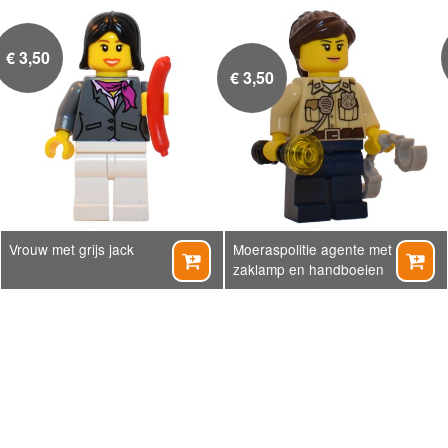
€
3,50
€
3,50
Vrouw met grijs jack
Moeraspolitie agente met


zaklamp en handboeien