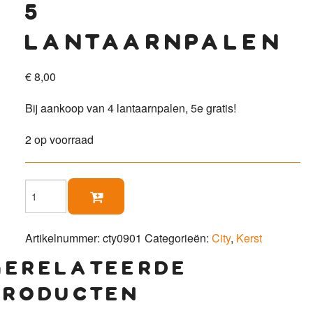
5
lantaarnpalen
€
8,00
Bij aankoop van 4 lantaarnpalen, 5e gratis!
2 op voorraad
5

lantaarnpalen
aantal
Artikelnummer:
cty0901
Categorieën:
City
,
Kerst
gerelateerde
producten