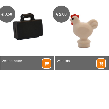
€
0,50
€
2,00
Zwarte koffer
Witte kip

