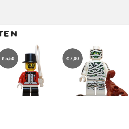
ten
€
5,50
€
7,00
Dierentemmer met zweep
Mummie

