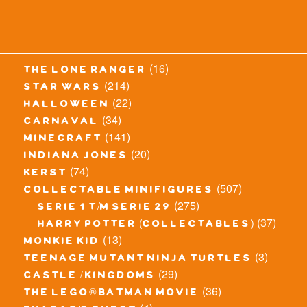
(16)
the lone ranger
(214)
star wars
(22)
halloween
(34)
carnaval
(141)
minecraft
(20)
indiana jones
(74)
kerst
(507)
collectable minifigures
(275)
serie 1 t/m serie 29
(37)
harry potter (collectables)
(13)
monkie kid
(3)
teenage mutant ninja turtles
(29)
castle / kingdoms
(36)
the lego® batman movie