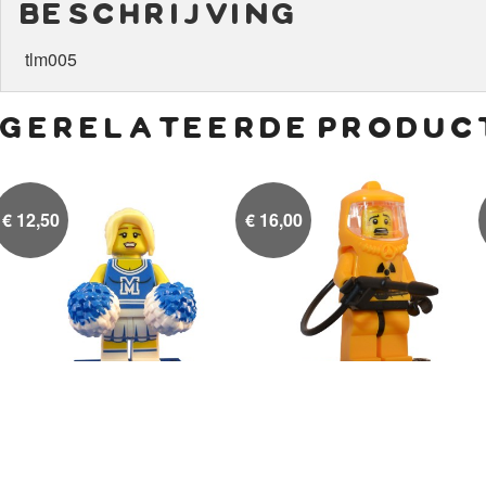
beschrijving
tlm005
gerelateerde produc
€
12,50
€
16,00
Cheerleader (blauw)
Man in beschermend pak

