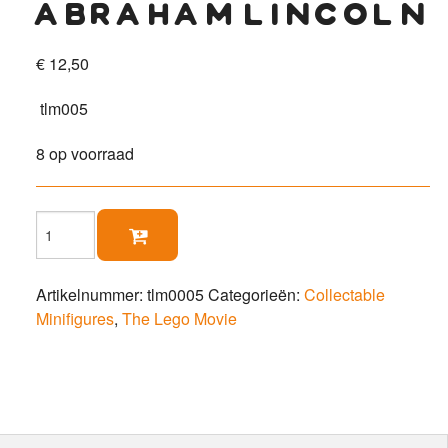
abraham lincoln
€
12,50
tlm005
8 op voorraad
Abraham

Lincoln
aantal
Artikelnummer:
tlm0005
Categorieën:
Collectable
Minifigures
,
The Lego Movie