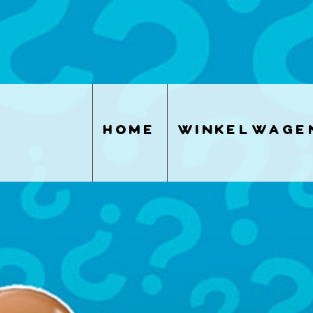
home
winkelwage