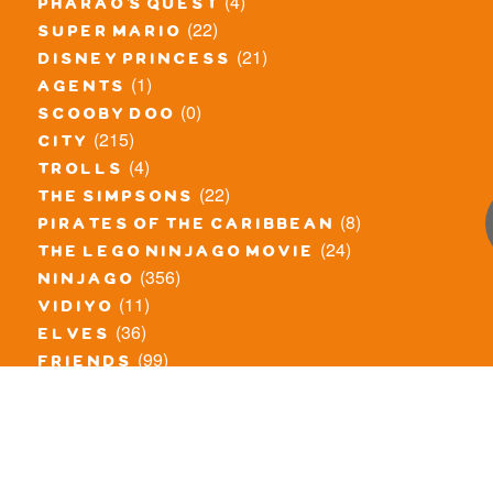
(4)
pharao's quest
(22)
super mario
(21)
disney princess
(1)
agents
(0)
scooby doo
(215)
city
(4)
trolls
(22)
the simpsons
(8)
pirates of the caribbean
(24)
the lego ninjago movie
(356)
ninjago
(11)
vidiyo
(36)
elves
(99)
friends
(8)
exclusieve / oude sets
(69)
the lego movie
(11)
overige series
(4)
atlantis