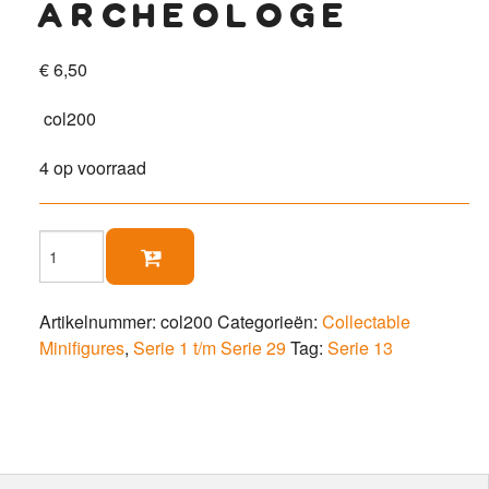
archeologe
€
6,50
col200
4 op voorraad
Archeologe

aantal
Artikelnummer:
col200
Categorieën:
Collectable
Minifigures
,
Serie 1 t/m Serie 29
Tag:
Serie 13