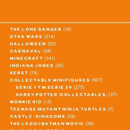
(16)
the lone ranger
(214)
star wars
(22)
halloween
(34)
carnaval
(141)
minecraft
(20)
indiana jones
(74)
kerst
(507)
collectable minifigures
(275)
serie 1 t/m serie 29
(37)
harry potter (collectables)
(13)
monkie kid
(3)
teenage mutant ninja turtles
(29)
castle / kingdoms
(36)
the lego® batman movie