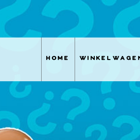
home
winkelwage