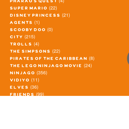
(4)
pharao's quest
(22)
super mario
(21)
disney princess
(1)
agents
(0)
scooby doo
(215)
city
(4)
trolls
(22)
the simpsons
(8)
pirates of the caribbean
(24)
the lego ninjago movie
(356)
ninjago
(11)
vidiyo
(36)
elves
(99)
friends
(8)
exclusieve / oude sets
(69)
the lego movie
(11)
overige series
(4)
atlantis