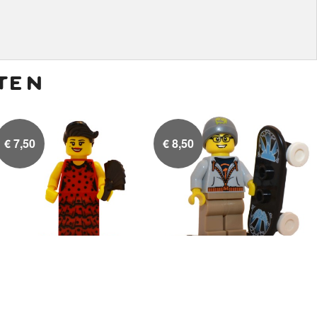
ten
€
7,50
€
8,50
Flamenco danseres
Straat Skater

