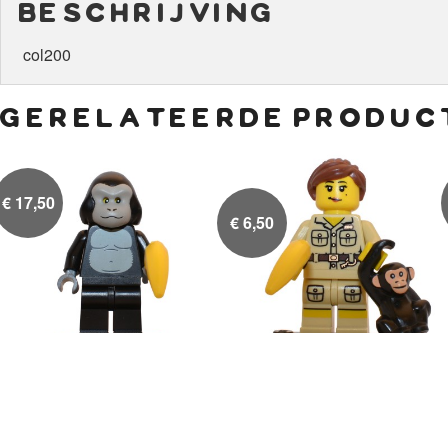
beschrijving
col200
gerelateerde produc
€
17,50
€
6,50
Man in een apenpak
Dierentuin medewerkster


met aapje