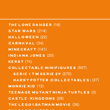
(16)
the lone ranger
(214)
star wars
(22)
halloween
(34)
carnaval
(141)
minecraft
(20)
indiana jones
(74)
kerst
(507)
collectable minifigures
(275)
serie 1 t/m serie 29
(37)
harry potter (collectables)
(13)
monkie kid
(3)
teenage mutant ninja turtles
(29)
castle / kingdoms
(36)
the lego® batman movie