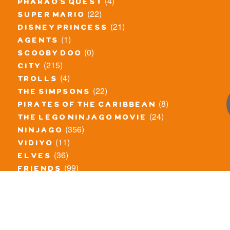
(4)
pharao's quest
(22)
super mario
(21)
disney princess
(1)
agents
(0)
scooby doo
(215)
city
(4)
trolls
(22)
the simpsons
(8)
pirates of the caribbean
(24)
the lego ninjago movie
(356)
ninjago
(11)
vidiyo
(36)
elves
(99)
friends
(8)
exclusieve / oude sets
(69)
the lego movie
(11)
overige series
(4)
atlantis