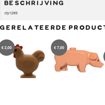
beschrijving
cty1289
gerelateerde produc
€
2,00
€
7,00
Dark tan kip
Varken

