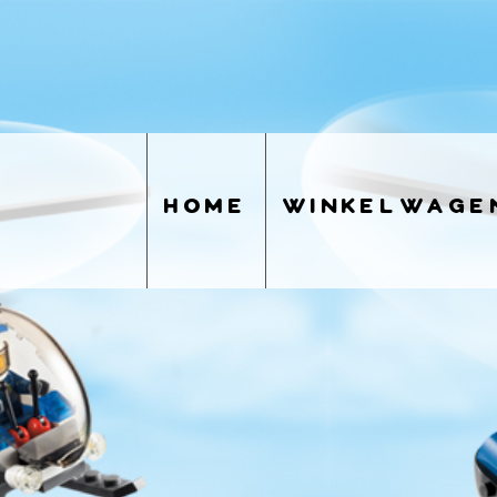
home
winkelwage