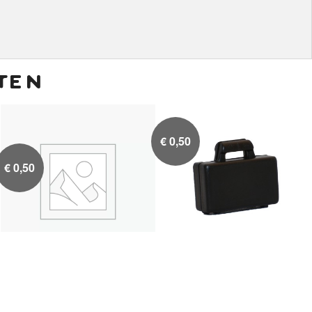
ten
€
0,50
€
0,50
Geld om andere
Zwarte koffer


bestellingen mee te
betalen