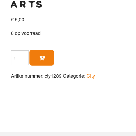
arts
€
5,00
6 op voorraad
Arts

aantal
Artikelnummer:
cty1289
Categorie:
City