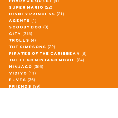
(4)
pharao's quest
(22)
super mario
(21)
disney princess
(1)
agents
(0)
scooby doo
(215)
city
(4)
trolls
(22)
the simpsons
(8)
pirates of the caribbean
(24)
the lego ninjago movie
(356)
ninjago
(11)
vidiyo
(36)
elves
(99)
friends
(8)
exclusieve / oude sets
(69)
the lego movie
(11)
overige series
(4)
atlantis