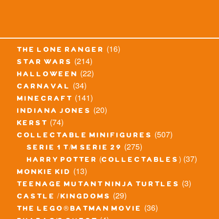
(16)
the lone ranger
(214)
star wars
(22)
halloween
(34)
carnaval
(141)
minecraft
(20)
indiana jones
(74)
kerst
(507)
collectable minifigures
(275)
serie 1 t/m serie 29
(37)
harry potter (collectables)
(13)
monkie kid
(3)
teenage mutant ninja turtles
(29)
castle / kingdoms
(36)
the lego® batman movie