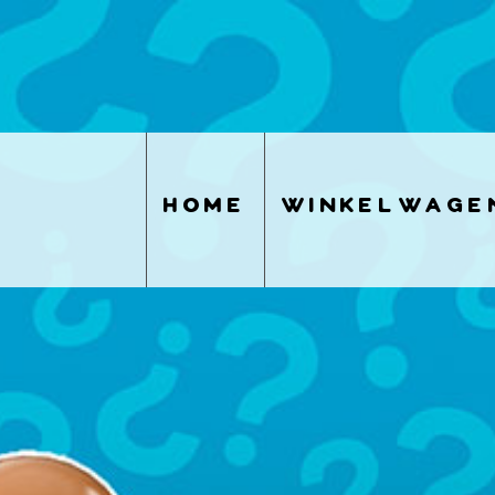
home
winkelwage