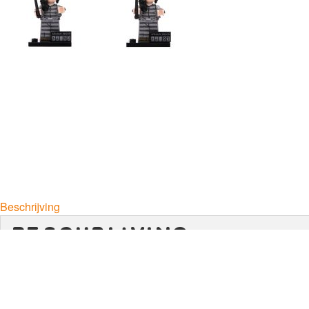
Beschrijving
beschrijving
Bellatrix Van Detta-Zwarts (Bellatrix LeStrange-Black in E
ColHp2-012