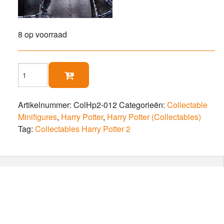
8 op voorraad
Bellatrix

van
Detta
(Azkaban)
Artikelnummer:
ColHp2-012
Categorieën:
Collectable
aantal
Minifigures
,
Harry Potter
,
Harry Potter (Collectables)
Tag:
Collectables Harry Potter 2
ngels) in Azkaban gevangenispak.