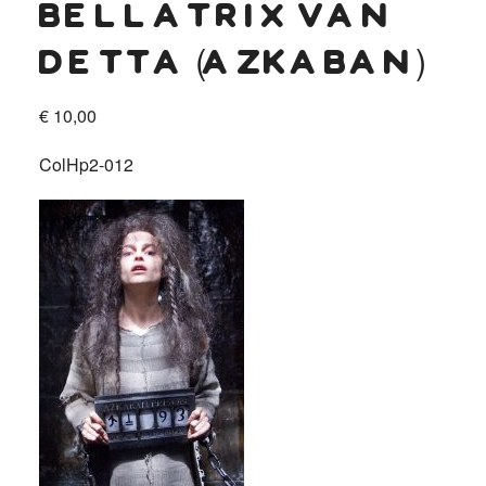
bellatrix van
detta (azkaban)
€
10,00
ColHp2-012