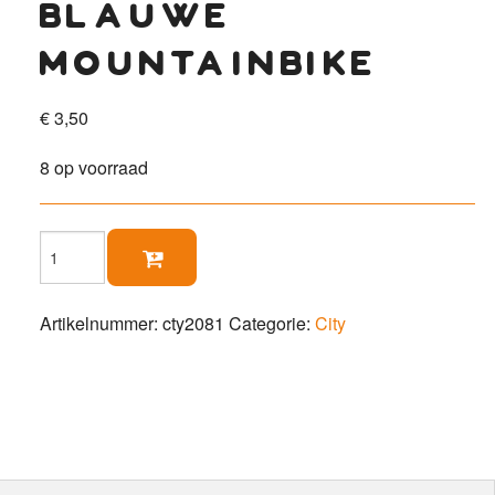
blauwe
mountainbike
€
3,50
8 op voorraad
Blauwe

mountainbike
aantal
Artikelnummer:
cty2081
Categorie:
City