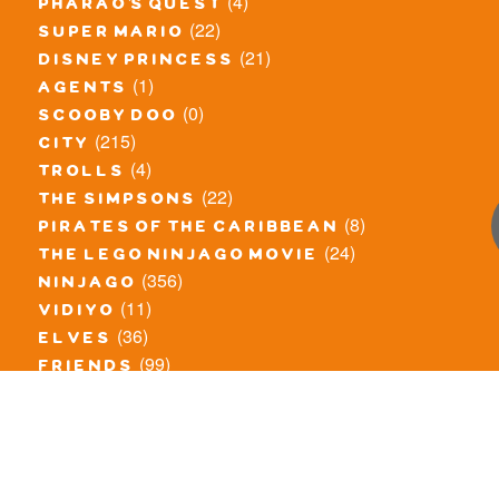
(4)
pharao's quest
(22)
super mario
(21)
disney princess
(1)
agents
(0)
scooby doo
(215)
city
(4)
trolls
(22)
the simpsons
(8)
pirates of the caribbean
(24)
the lego ninjago movie
(356)
ninjago
(11)
vidiyo
(36)
elves
(99)
friends
(8)
exclusieve / oude sets
(69)
the lego movie
(11)
overige series
(4)
atlantis