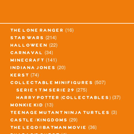
(16)
the lone ranger
(214)
star wars
(22)
halloween
(34)
carnaval
(141)
minecraft
(20)
indiana jones
(74)
kerst
(507)
collectable minifigures
(275)
serie 1 t/m serie 29
(37)
harry potter (collectables)
(13)
monkie kid
(3)
teenage mutant ninja turtles
(29)
castle / kingdoms
(36)
the lego® batman movie