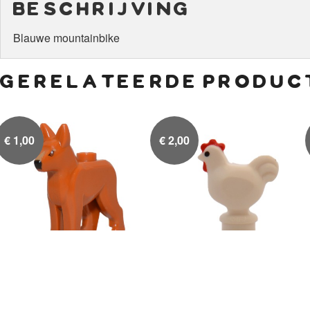
beschrijving
Blauwe mountainbike
gerelateerde produc
€
1,00
€
2,00
Hond (dark orange)
Witte kip

