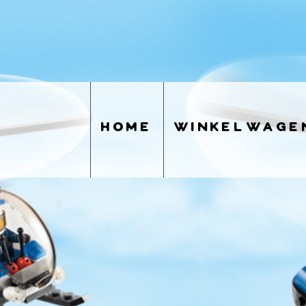
home
winkelwage