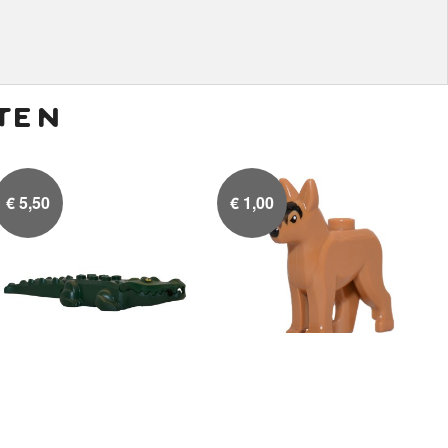
ten
€
5,50
€
1,00
Donker groene Krokodil
Politie hond

