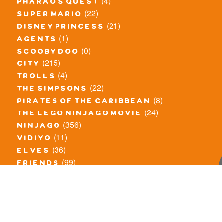
(4)
pharao's quest
(22)
super mario
(21)
disney princess
(1)
agents
(0)
scooby doo
(215)
city
(4)
trolls
(22)
the simpsons
(8)
pirates of the caribbean
(24)
the lego ninjago movie
(356)
ninjago
(11)
vidiyo
(36)
elves
(99)
friends
(8)
exclusieve / oude sets
(69)
the lego movie
(11)
overige series
(4)
atlantis