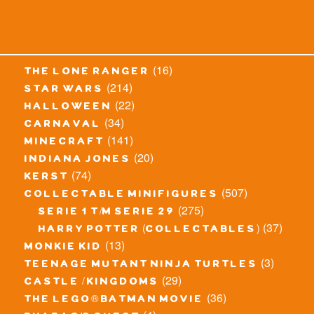
(16)
the lone ranger
(214)
star wars
(22)
halloween
(34)
carnaval
(141)
minecraft
(20)
indiana jones
(74)
kerst
(507)
collectable minifigures
(275)
serie 1 t/m serie 29
(37)
harry potter (collectables)
(13)
monkie kid
(3)
teenage mutant ninja turtles
(29)
castle / kingdoms
(36)
the lego® batman movie