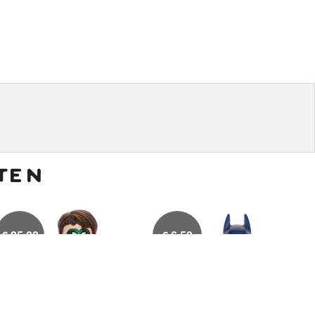
ten
€
25,00
€
6,50