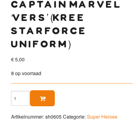
captain marvel
‘vers’ (kree
starforce
uniform)
€
5,00
8 op voorraad
Captain

Marvel
'Vers'
(Kree
Artikelnummer:
sh0605
Categorie:
Super Heroes
Starforce
uniform)
aantal