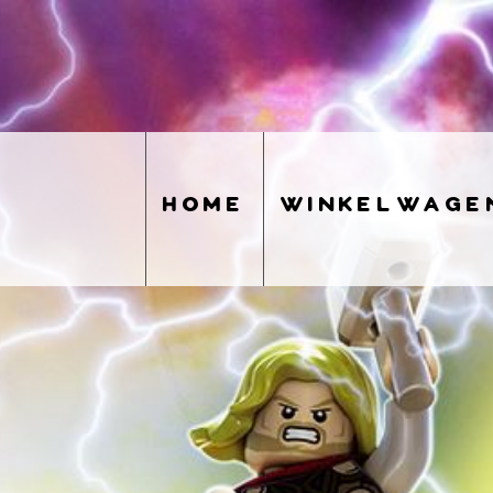
home
winkelwage