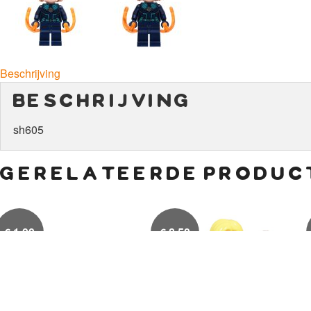
Beschrijving
beschrijving
sh605
gerelateerde produc
€
1,00
€
8,50