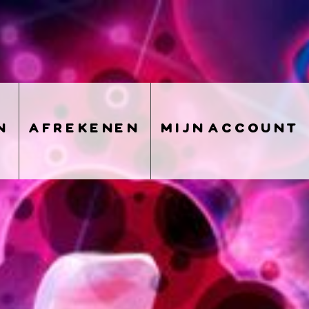
n
afrekenen
mijn account