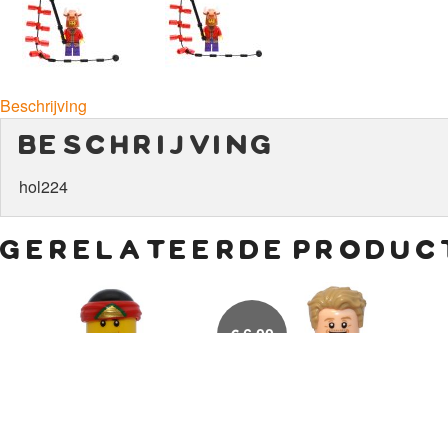
Beschrijving
beschrijving
hol224
gerelateerde produc
€
6,00
€
9,00