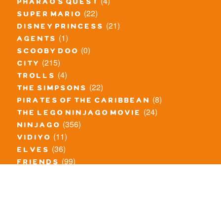
(4)
pharao's quest
(22)
super mario
(21)
disney princess
(1)
agents
(0)
scooby doo
(215)
city
(4)
trolls
(22)
the simpsons
(8)
pirates of the caribbean
(24)
the lego ninjago movie
(356)
ninjago
(11)
vidiyo
(36)
elves
(99)
friends
(8)
exclusieve / oude sets
(69)
the lego movie
(11)
overige series
(4)
atlantis