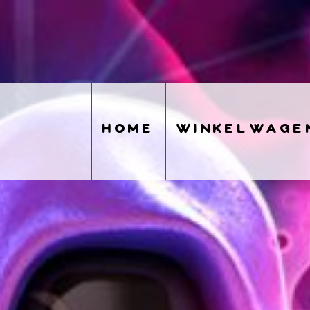
home
winkelwage