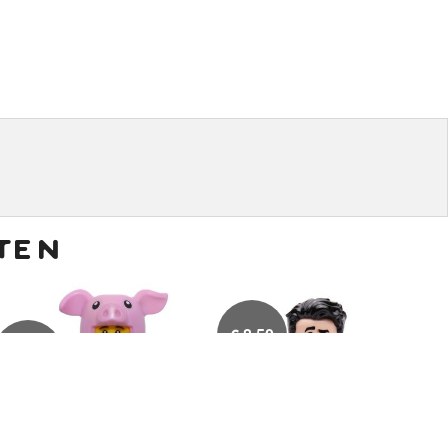
ten
€
8,50
€
17,50