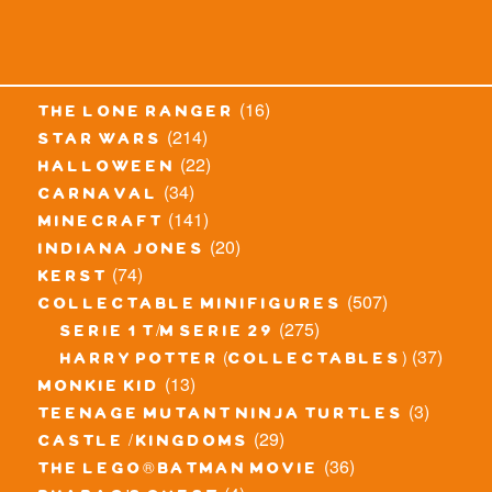
(16)
the lone ranger
(214)
star wars
(22)
halloween
(34)
carnaval
(141)
minecraft
(20)
indiana jones
(74)
kerst
(507)
collectable minifigures
(275)
serie 1 t/m serie 29
(37)
harry potter (collectables)
(13)
monkie kid
(3)
teenage mutant ninja turtles
(29)
castle / kingdoms
(36)
the lego® batman movie