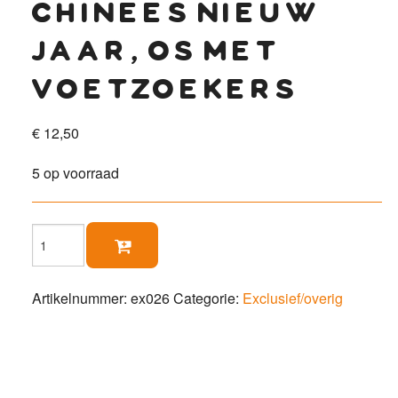
chinees nieuw
jaar, os met
voetzoekers
€
12,50
5 op voorraad
Chinees

nieuw
jaar,
Os
Artikelnummer:
ex026
Categorie:
Exclusief/overig
met
voetzoekers
aantal