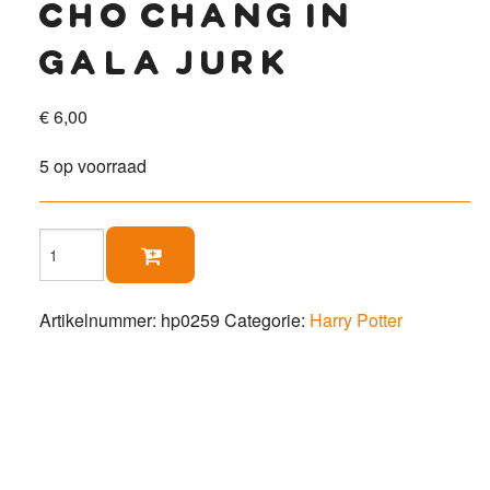
cho chang in
gala jurk
€
6,00
5 op voorraad
Cho

Chang
in
gala
Artikelnummer:
hp0259
Categorie:
Harry Potter
jurk
aantal