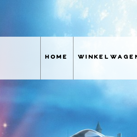
home
winkelwage