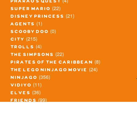
(4)
pharao's quest
(22)
super mario
(21)
disney princess
(1)
agents
(0)
scooby doo
(215)
city
(4)
trolls
(22)
the simpsons
(8)
pirates of the caribbean
(24)
the lego ninjago movie
(356)
ninjago
(11)
vidiyo
(36)
elves
(99)
friends
(8)
exclusieve / oude sets
(69)
the lego movie
(11)
overige series
(4)
atlantis