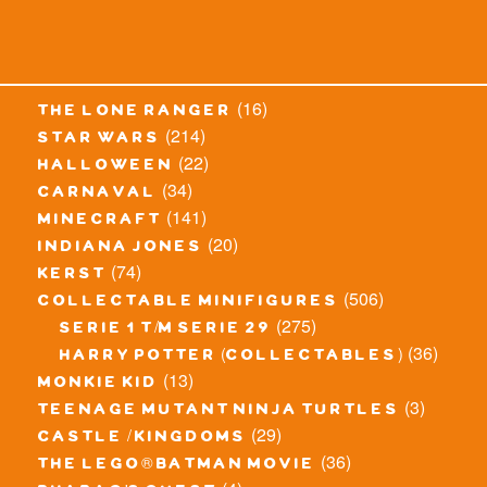
(16)
the lone ranger
(214)
star wars
(22)
halloween
(34)
carnaval
(141)
minecraft
(20)
indiana jones
(74)
kerst
(506)
collectable minifigures
(275)
serie 1 t/m serie 29
(36)
harry potter (collectables)
(13)
monkie kid
(3)
teenage mutant ninja turtles
(29)
castle / kingdoms
(36)
the lego® batman movie