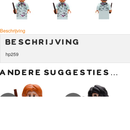
Beschrijving
beschrijving
hp259
andere suggesties…
€
4,50
€
4,50