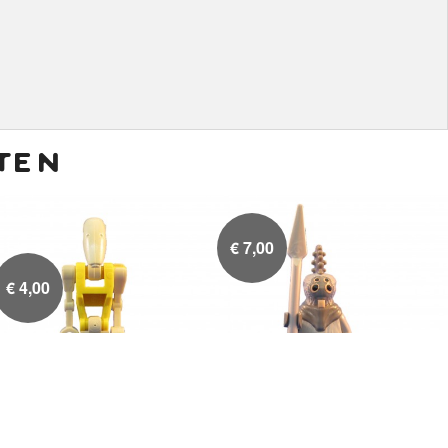
ten
€
7,00
€
4,00
Battle Droid Commander
Thi-Sen