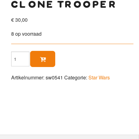
clone trooper
€
30,00
8 op voorraad
Clone

Trooper
aantal
Artikelnummer:
sw0541
Categorie:
Star Wars