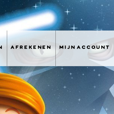
n
afrekenen
mijn account