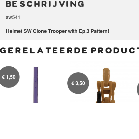
beschrijving
sw541
Helmet SW Clone Trooper with Ep.3 Pattern!
gerelateerde produc
€
1,50
€
3,50
Lightsaber Paars
Battle Droid 1 Straight