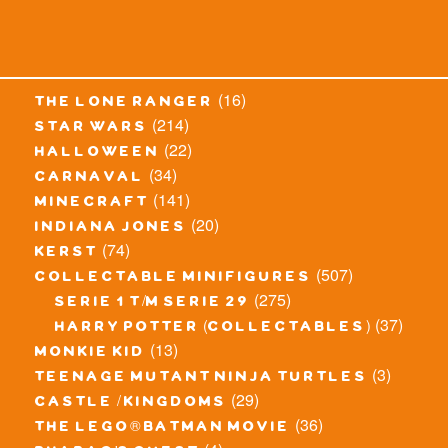
(16)
the lone ranger
(214)
star wars
(22)
halloween
(34)
carnaval
(141)
minecraft
(20)
indiana jones
(74)
kerst
(507)
collectable minifigures
(275)
serie 1 t/m serie 29
(37)
harry potter (collectables)
(13)
monkie kid
(3)
teenage mutant ninja turtles
(29)
castle / kingdoms
(36)
the lego® batman movie