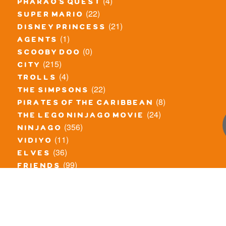
(4)
pharao's quest
(22)
super mario
(21)
disney princess
(1)
agents
(0)
scooby doo
(215)
city
(4)
trolls
(22)
the simpsons
(8)
pirates of the caribbean
(24)
the lego ninjago movie
(356)
ninjago
(11)
vidiyo
(36)
elves
(99)
friends
(8)
exclusieve / oude sets
(69)
the lego movie
(11)
overige series
(4)
atlantis