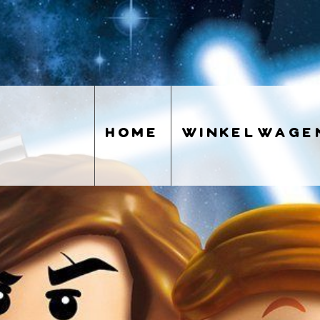
home
winkelwage