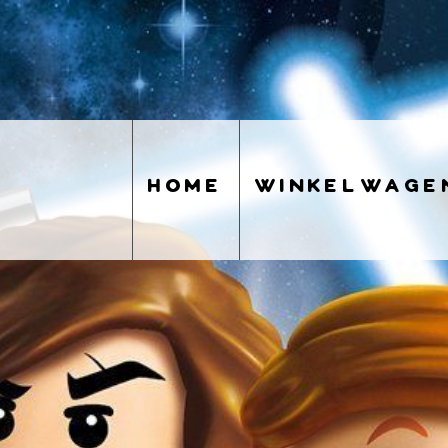
home
winkelwage