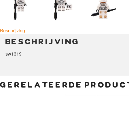
Beschrijving
beschrijving
sw1319
gerelateerde produc
€
1,00
€
10,00