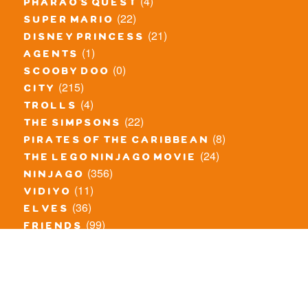
(4)
pharao's quest
(22)
super mario
(21)
disney princess
(1)
agents
(0)
scooby doo
(215)
city
(4)
trolls
(22)
the simpsons
(8)
pirates of the caribbean
(24)
the lego ninjago movie
(356)
ninjago
(11)
vidiyo
(36)
elves
(99)
friends
(8)
exclusieve / oude sets
(69)
the lego movie
(11)
overige series
(4)
atlantis