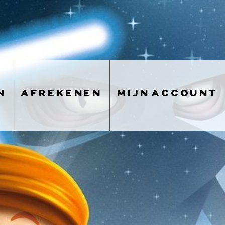
n
afrekenen
mijn account