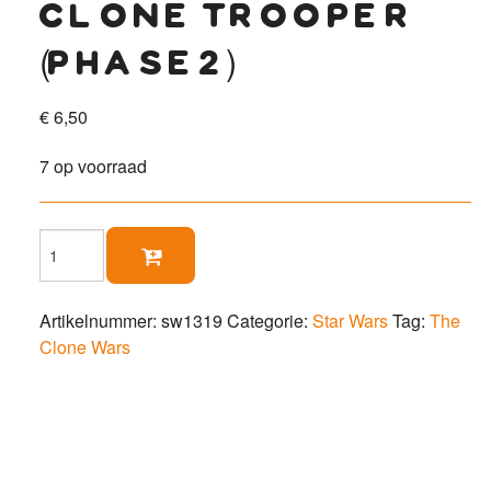
clone trooper
(phase2)
€
6,50
7 op voorraad
Clone

Trooper
(Phase2)
aantal
Artikelnummer:
sw1319
Categorie:
Star Wars
Tag:
The
Clone Wars