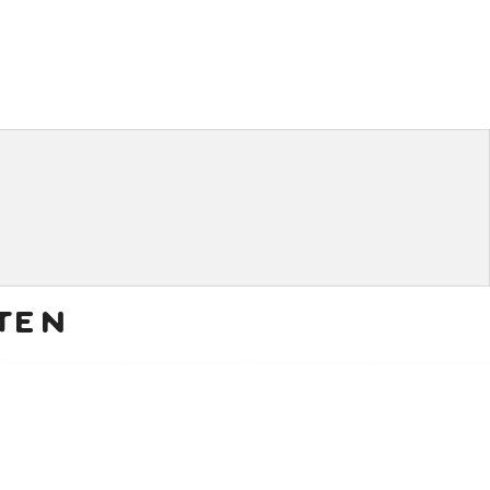
ten
€
7,50
€
4,00