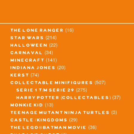
(16)
the lone ranger
(214)
star wars
(22)
halloween
(34)
carnaval
(141)
minecraft
(20)
indiana jones
(74)
kerst
(507)
collectable minifigures
(275)
serie 1 t/m serie 29
(37)
harry potter (collectables)
(13)
monkie kid
(3)
teenage mutant ninja turtles
(29)
castle / kingdoms
(36)
the lego® batman movie