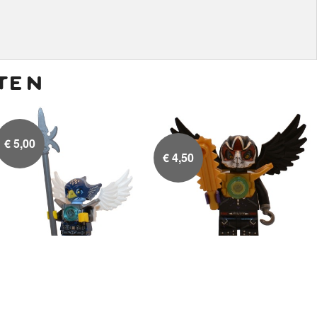
ten
€
5,00
€
4,50
Eglor
Razar met gouden


harnas