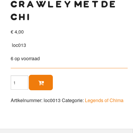
crawley met de
chi
€
4,00
loc013
6 op voorraad
Crawley

met
de
Chi
Artikelnummer:
loc0013
Categorie:
Legends of Chima
aantal