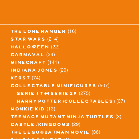
(16)
the lone ranger
(214)
star wars
(22)
halloween
(34)
carnaval
(141)
minecraft
(20)
indiana jones
(74)
kerst
(507)
collectable minifigures
(275)
serie 1 t/m serie 29
(37)
harry potter (collectables)
(13)
monkie kid
(3)
teenage mutant ninja turtles
(29)
castle / kingdoms
(36)
the lego® batman movie