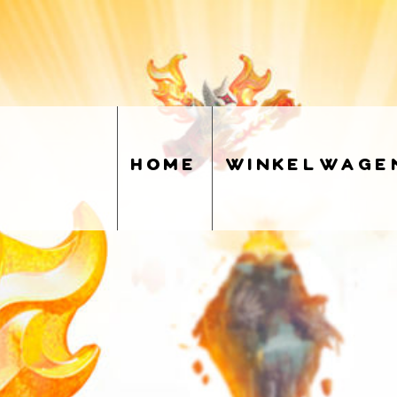
home
winkelwage