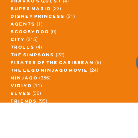
(4)
pharao's quest
(22)
super mario
(21)
disney princess
(1)
agents
(0)
scooby doo
(215)
city
(4)
trolls
(22)
the simpsons
(8)
pirates of the caribbean
(24)
the lego ninjago movie
(356)
ninjago
(11)
vidiyo
(36)
elves
(99)
friends
(8)
exclusieve / oude sets
(69)
the lego movie
(11)
overige series
(4)
atlantis