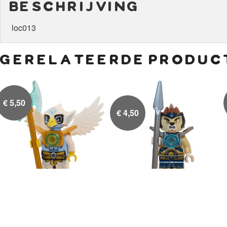
beschrijving
loc013
gerelateerde produc
€
5,50
€
4,50
Equila
Lennox met speer en


zilveren harnas