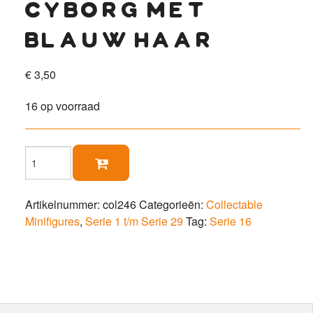
cyborg met
blauw haar
€
3,50
16 op voorraad
Cyborg

met
blauw
haar
Artikelnummer:
col246
Categorieën:
Collectable
aantal
Minifigures
,
Serie 1 t/m Serie 29
Tag:
Serie 16