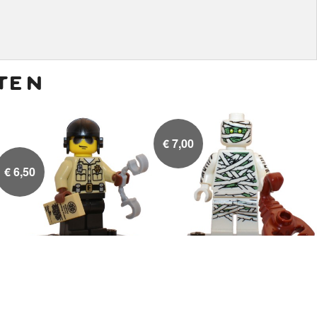
ten
€
7,00
€
6,50
Motoragent met
Mummie


handboeien en
boeteplaatje