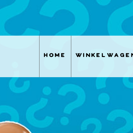
home
winkelwage