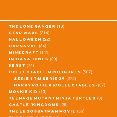
(16)
the lone ranger
(214)
star wars
(22)
halloween
(34)
carnaval
(141)
minecraft
(20)
indiana jones
(74)
kerst
(507)
collectable minifigures
(275)
serie 1 t/m serie 29
(37)
harry potter (collectables)
(13)
monkie kid
(3)
teenage mutant ninja turtles
(29)
castle / kingdoms
(36)
the lego® batman movie