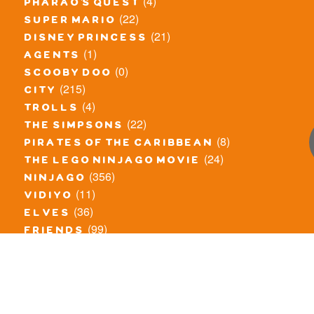
(4)
pharao's quest
(22)
super mario
(21)
disney princess
(1)
agents
(0)
scooby doo
(215)
city
(4)
trolls
(22)
the simpsons
(8)
pirates of the caribbean
(24)
the lego ninjago movie
(356)
ninjago
(11)
vidiyo
(36)
elves
(99)
friends
(8)
exclusieve / oude sets
(69)
the lego movie
(11)
overige series
(4)
atlantis