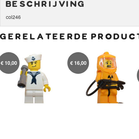
beschrijving
col246
gerelateerde produc
€
10,00
€
16,00
Matroos
Man in beschermend pak

