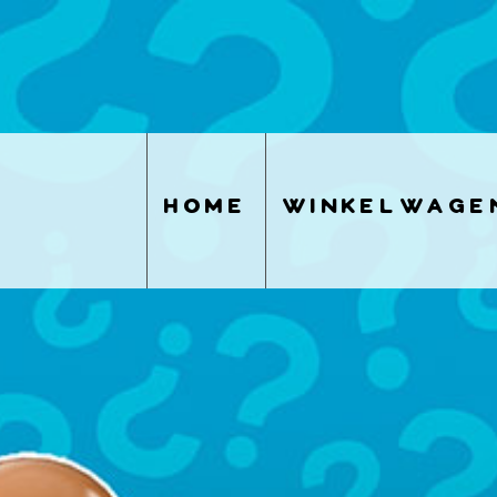
home
winkelwage