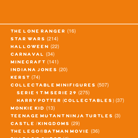
(16)
the lone ranger
(214)
star wars
(22)
halloween
(34)
carnaval
(141)
minecraft
(20)
indiana jones
(74)
kerst
(507)
collectable minifigures
(275)
serie 1 t/m serie 29
(37)
harry potter (collectables)
(13)
monkie kid
(3)
teenage mutant ninja turtles
(29)
castle / kingdoms
(36)
the lego® batman movie