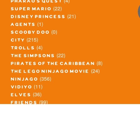
(4)
pharao's quest
(22)
super mario
(21)
disney princess
(1)
agents
(0)
scooby doo
(215)
city
(4)
trolls
(22)
the simpsons
(8)
pirates of the caribbean
(24)
the lego ninjago movie
(356)
ninjago
(11)
vidiyo
(36)
elves
(99)
friends
(8)
exclusieve / oude sets
(69)
the lego movie
(11)
overige series
(4)
atlantis