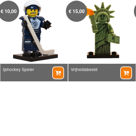
€
10,00
€
15,00
Ijshockey Speler
Vrijheidsbeeld

