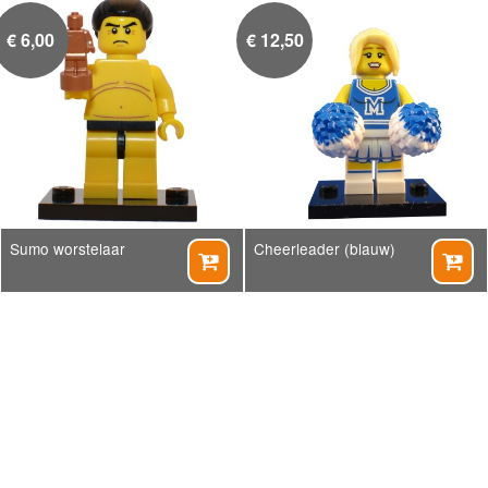
€
6,00
€
12,50
Sumo worstelaar
Cheerleader (blauw)

