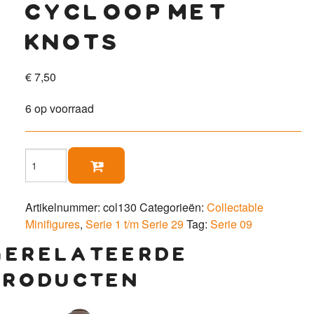
cycloop met
knots
€
7,50
6 op voorraad
Cycloop

met
knots
aantal
Artikelnummer:
col130
Categorieën:
Collectable
Minifigures
,
Serie 1 t/m Serie 29
Tag:
Serie 09
gerelateerde
producten