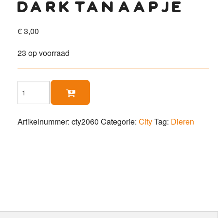
dark tan aapje
€
3,00
23 op voorraad
Dark

Tan
Aapje
aantal
Artikelnummer:
cty2060
Categorie:
City
Tag:
Dieren