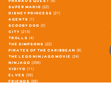
(4)
pharao's quest
(22)
super mario
(21)
disney princess
(1)
agents
(0)
scooby doo
(215)
city
(4)
trolls
(22)
the simpsons
(8)
pirates of the caribbean
(24)
the lego ninjago movie
(356)
ninjago
(11)
vidiyo
(36)
elves
(99)
friends
(8)
exclusieve / oude sets
(69)
the lego movie
(11)
overige series
(4)
atlantis