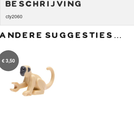
beschrijving
cty2060
andere suggesties…
€
3,50
Tan Aapje
