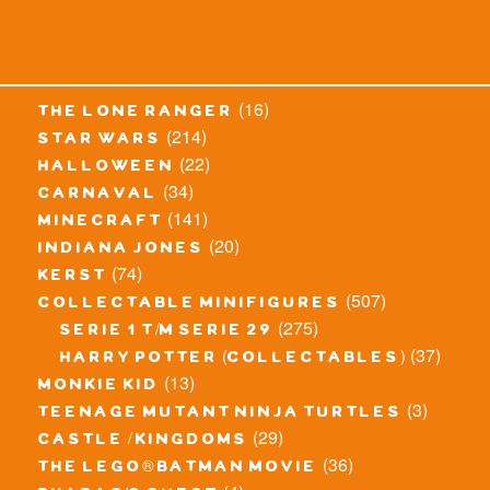
(16)
the lone ranger
(214)
star wars
(22)
halloween
(34)
carnaval
(141)
minecraft
(20)
indiana jones
(74)
kerst
(507)
collectable minifigures
(275)
serie 1 t/m serie 29
(37)
harry potter (collectables)
(13)
monkie kid
(3)
teenage mutant ninja turtles
(29)
castle / kingdoms
(36)
the lego® batman movie