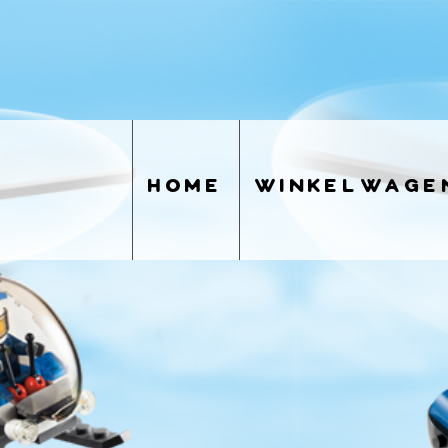
home
winkelwage