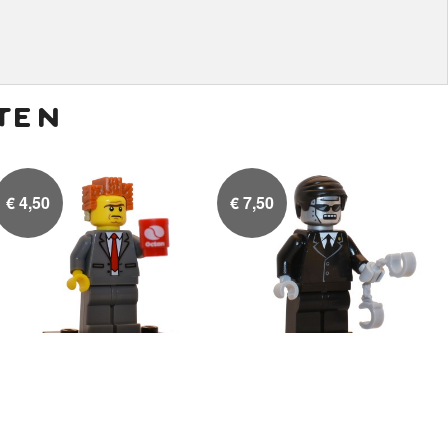
ten
€
4,50
€
7,50
President Business
Executron

