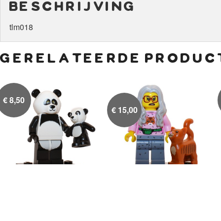
beschrijving
tlm018
gerelateerde produc
€
8,50
€
15,00
Panda Guy, Marsha
Mevrouw Krabpaal met


kat