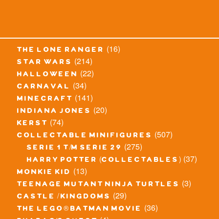
(16)
the lone ranger
(214)
star wars
(22)
halloween
(34)
carnaval
(141)
minecraft
(20)
indiana jones
(74)
kerst
(507)
collectable minifigures
(275)
serie 1 t/m serie 29
(37)
harry potter (collectables)
(13)
monkie kid
(3)
teenage mutant ninja turtles
(29)
castle / kingdoms
(36)
the lego® batman movie