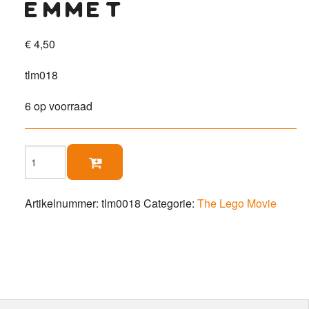
emmet
€
4,50
tlm018
6 op voorraad
Emmet

aantal
Artikelnummer:
tlm0018
Categorie:
The Lego Movie