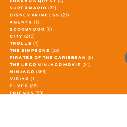
(4)
pharao's quest
(22)
super mario
(21)
disney princess
(1)
agents
(0)
scooby doo
(215)
city
(4)
trolls
(22)
the simpsons
(8)
pirates of the caribbean
(24)
the lego ninjago movie
(356)
ninjago
(11)
vidiyo
(36)
elves
(99)
friends
(8)
exclusieve / oude sets
(69)
the lego movie
(11)
overige series
(4)
atlantis