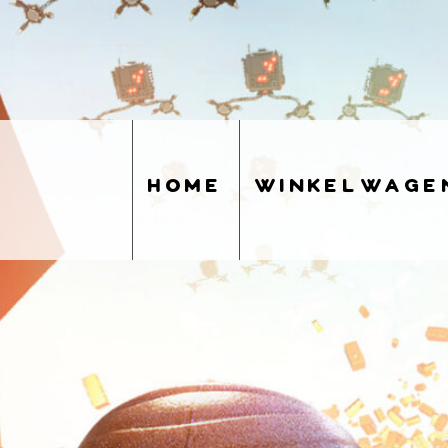
home
winkelwage