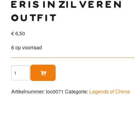
eris in zilveren
outfit
€
6,50
6 op voorraad
Eris

in
zilveren
outfit
Artikelnummer:
loc0071
Categorie:
Legends of Chima
aantal