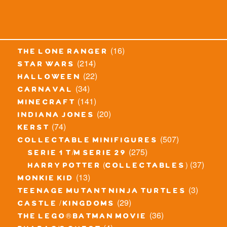
(16)
the lone ranger
(214)
star wars
(22)
halloween
(34)
carnaval
(141)
minecraft
(20)
indiana jones
(74)
kerst
(507)
collectable minifigures
(275)
serie 1 t/m serie 29
(37)
harry potter (collectables)
(13)
monkie kid
(3)
teenage mutant ninja turtles
(29)
castle / kingdoms
(36)
the lego® batman movie