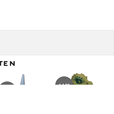
ten
€
4,00
€
4,50