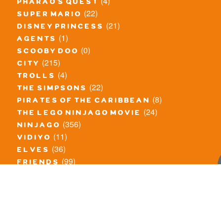
(4)
pharao's quest
(22)
super mario
(21)
disney princess
(1)
agents
(0)
scooby doo
(215)
city
(4)
trolls
(22)
the simpsons
(8)
pirates of the caribbean
(24)
the lego ninjago movie
(356)
ninjago
(11)
vidiyo
(36)
elves
(99)
friends
(8)
exclusieve / oude sets
(69)
the lego movie
(11)
overige series
(4)
atlantis