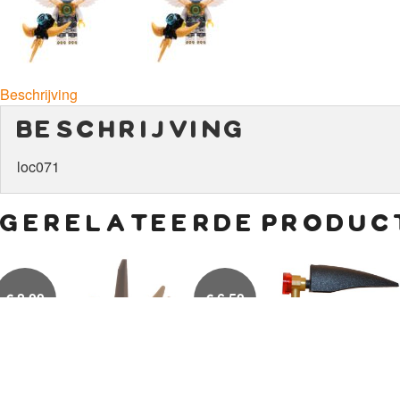
Beschrijving
beschrijving
loc071
gerelateerde produc
€
8,00
€
6,50