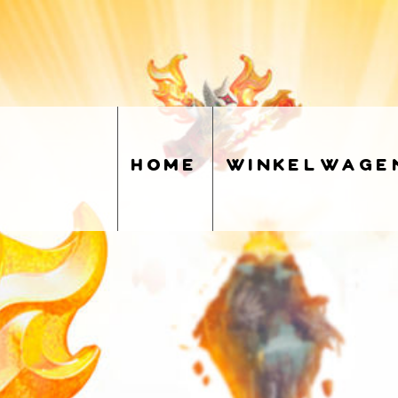
home
winkelwage