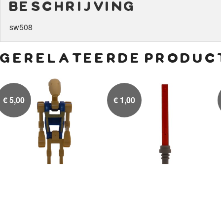
beschrijving
sw508
gerelateerde produc
€
5,00
€
1,00
Battle Droid Pilot Blue
Lightsaber Rood

