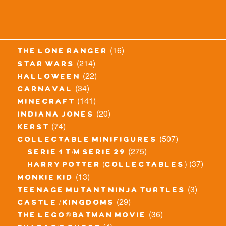
(16)
the lone ranger
(214)
star wars
(22)
halloween
(34)
carnaval
(141)
minecraft
(20)
indiana jones
(74)
kerst
(507)
collectable minifigures
(275)
serie 1 t/m serie 29
(37)
harry potter (collectables)
(13)
monkie kid
(3)
teenage mutant ninja turtles
(29)
castle / kingdoms
(36)
the lego® batman movie