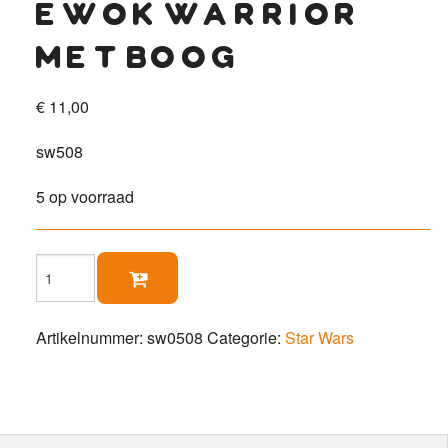
ewok warrior
met boog
€
11,00
sw508
5 op voorraad
Ewok

Warrior
met
boog
Artikelnummer:
sw0508
Categorie:
Star Wars
aantal