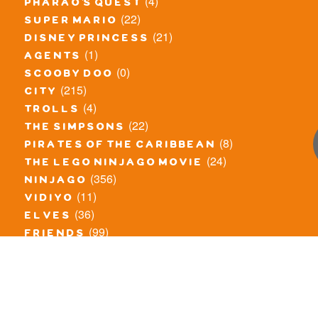
(4)
pharao's quest
(22)
super mario
(21)
disney princess
(1)
agents
(0)
scooby doo
(215)
city
(4)
trolls
(22)
the simpsons
(8)
pirates of the caribbean
(24)
the lego ninjago movie
(356)
ninjago
(11)
vidiyo
(36)
elves
(99)
friends
(8)
exclusieve / oude sets
(69)
the lego movie
(11)
overige series
(4)
atlantis