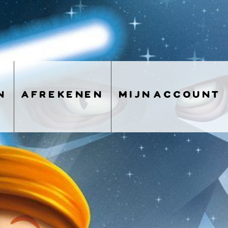
n
afrekenen
mijn account