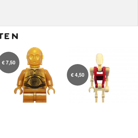
ten
€
7,50
€
4,50
C-3PO Pearl Gold
Battle Droid Security


Straight Arm and Dark
Red Torso