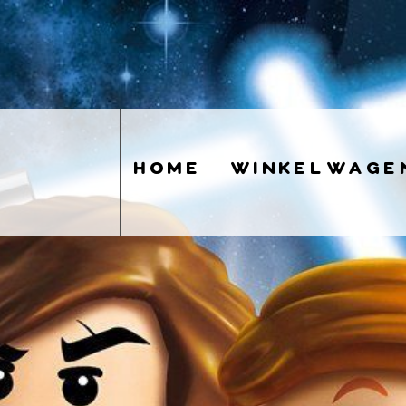
home
winkelwage