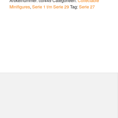
Artikelnummer:
col449
Categorieën:
Collectable
Minifigures
,
Serie 1 t/m Serie 29
Tag:
Serie 27