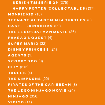
(275)
serie 1 t/m serie 29
(37)
harry potter (collectables)
(13)
monkie kid
(3)
teenage mutant ninja turtles
(29)
castle / kingdoms
(36)
the lego® batman movie
(4)
pharao's quest
(22)
super mario
(21)
disney princess
(1)
agents
(0)
scooby doo
(215)
city
(4)
trolls
(22)
the simpsons
(8)
pirates of the caribbean
(24)
the lego ninjago movie
(356)
ninjago
(11)
vidiyo