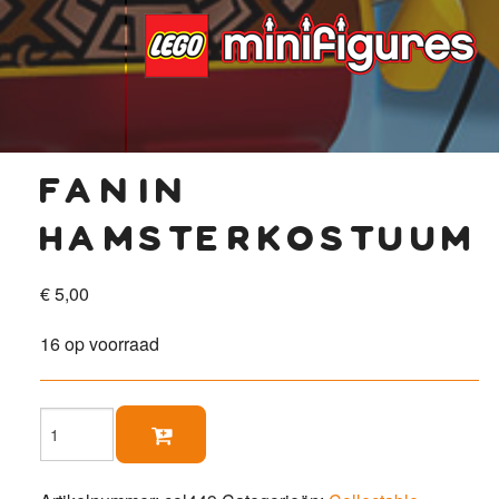
fan in
hamsterkostuum
€
5,00
16 op voorraad
Fan

in
hamsterkostuum
aantal