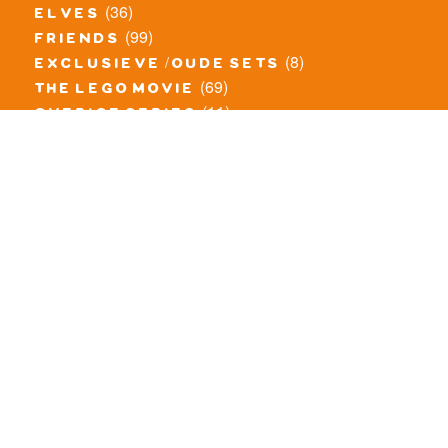
(36)
elves
(99)
friends
(8)
exclusieve / oude sets
(69)
the lego movie
(11)
overige series
(4)
atlantis
(10)
angry birds
(0)
mars mission
(0)
spongebob
(46)
exclusief/overig
(20)
the lord of the rings
(34)
jurassic world
(23)
pirates
(12)
unikitty
(281)
super heroes
(20)
nexo knights
(11)
toy story
(5)
overwatch