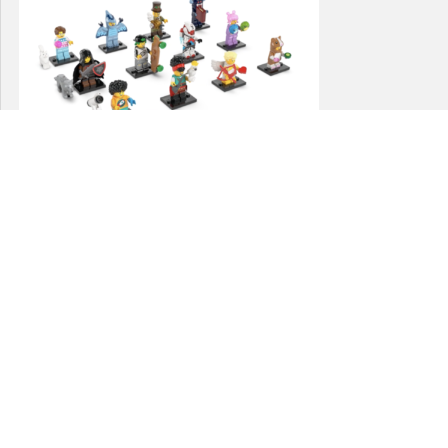
andere suggesties…
€
56,50