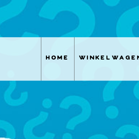
home
winkelwage