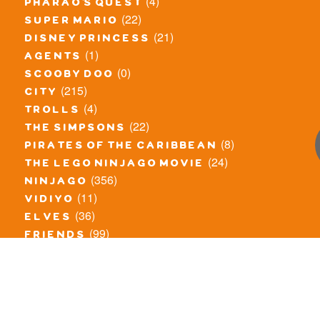
(4)
pharao's quest
(22)
super mario
(21)
disney princess
(1)
agents
(0)
scooby doo
(215)
city
(4)
trolls
(22)
the simpsons
(8)
pirates of the caribbean
(24)
the lego ninjago movie
(356)
ninjago
(11)
vidiyo
(36)
elves
(99)
friends
(8)
exclusieve / oude sets
(69)
the lego movie
(11)
overige series
(4)
atlantis