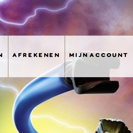
n
afrekenen
mijn account