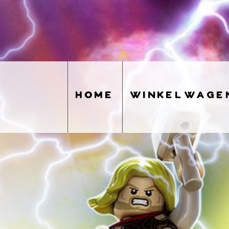
home
winkelwage