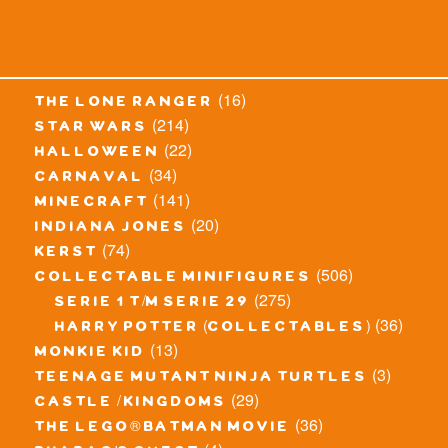
(16)
the lone ranger
(214)
star wars
(22)
halloween
(34)
carnaval
(141)
minecraft
(20)
indiana jones
(74)
kerst
(506)
collectable minifigures
(275)
serie 1 t/m serie 29
(36)
harry potter (collectables)
(13)
monkie kid
(3)
teenage mutant ninja turtles
(29)
castle / kingdoms
(36)
the lego® batman movie