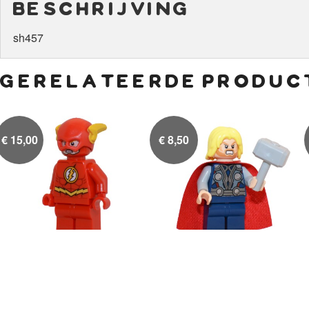
beschrijving
sh457
gerelateerde produc
€
15,00
€
8,50
The Flash
Thor met hamer Mjolnir

