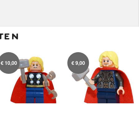
ten
€
10,00
€
9,00
Thor zonder baard
Thor met zachte cape

