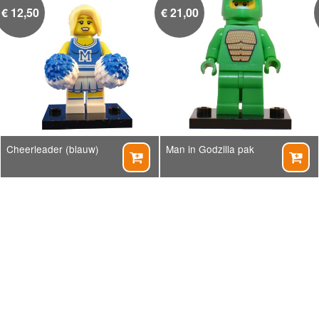
€
12,50
€
21,00
Cheerleader (blauw)
Man in Godzilla pak

