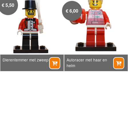
€
5,50
€
6,00
Dierentemmer met zweep
Autoracer met haar en


helm