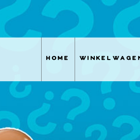
home
winkelwage