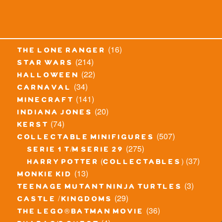
(16)
the lone ranger
(214)
star wars
(22)
halloween
(34)
carnaval
(141)
minecraft
(20)
indiana jones
(74)
kerst
(507)
collectable minifigures
(275)
serie 1 t/m serie 29
(37)
harry potter (collectables)
(13)
monkie kid
(3)
teenage mutant ninja turtles
(29)
castle / kingdoms
(36)
the lego® batman movie