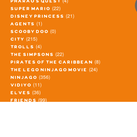
(4)
pharao's quest
(22)
super mario
(21)
disney princess
(1)
agents
(0)
scooby doo
(215)
city
(4)
trolls
(22)
the simpsons
(8)
pirates of the caribbean
(24)
the lego ninjago movie
(356)
ninjago
(11)
vidiyo
(36)
elves
(99)
friends
(8)
exclusieve / oude sets
(69)
the lego movie
(11)
overige series
(4)
atlantis