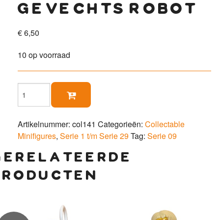
gevechts robot
€
6,50
10 op voorraad
Gevechts

robot
aantal
Artikelnummer:
col141
Categorieën:
Collectable
Minifigures
,
Serie 1 t/m Serie 29
Tag:
Serie 09
gerelateerde
producten