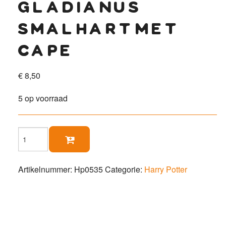
gladianus
smalhart met
cape
€
8,50
5 op voorraad
Gladianus

Smalhart
met
Cape
Artikelnummer:
Hp0535
Categorie:
Harry Potter
aantal