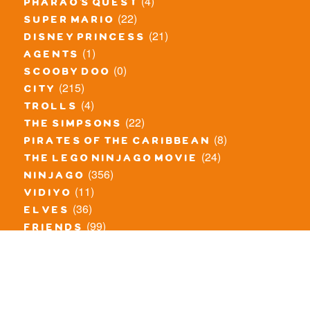
(4)
pharao's quest
(22)
super mario
(21)
disney princess
(1)
agents
(0)
scooby doo
(215)
city
(4)
trolls
(22)
the simpsons
(8)
pirates of the caribbean
(24)
the lego ninjago movie
(356)
ninjago
(11)
vidiyo
(36)
elves
(99)
friends
(8)
exclusieve / oude sets
(69)
the lego movie
(11)
overige series
(4)
atlantis