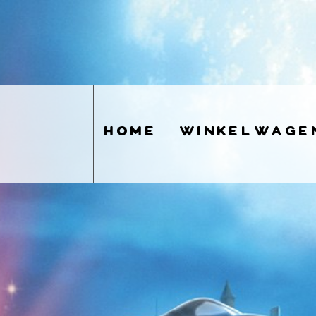
home
winkelwage