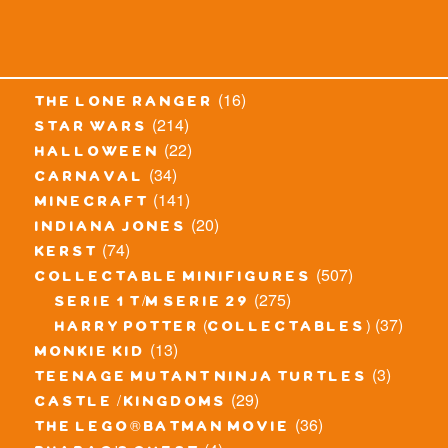
(16)
the lone ranger
(214)
star wars
(22)
halloween
(34)
carnaval
(141)
minecraft
(20)
indiana jones
(74)
kerst
(507)
collectable minifigures
(275)
serie 1 t/m serie 29
(37)
harry potter (collectables)
(13)
monkie kid
(3)
teenage mutant ninja turtles
(29)
castle / kingdoms
(36)
the lego® batman movie