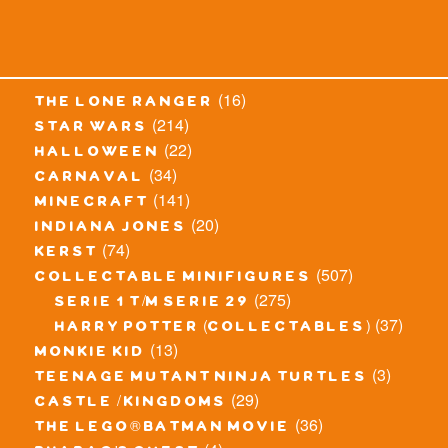
(16)
the lone ranger
(214)
star wars
(22)
halloween
(34)
carnaval
(141)
minecraft
(20)
indiana jones
(74)
kerst
(507)
collectable minifigures
(275)
serie 1 t/m serie 29
(37)
harry potter (collectables)
(13)
monkie kid
(3)
teenage mutant ninja turtles
(29)
castle / kingdoms
(36)
the lego® batman movie