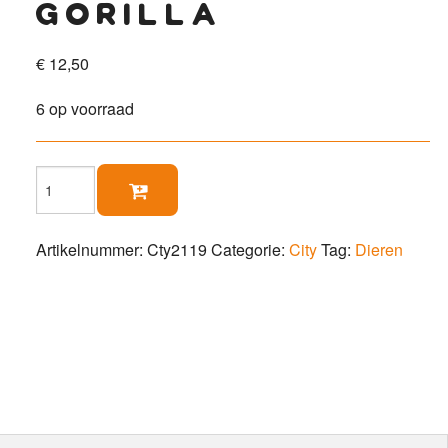
gorilla
€
12,50
6 op voorraad
Gorilla

aantal
Artikelnummer:
Cty2119
Categorie:
City
Tag:
Dieren