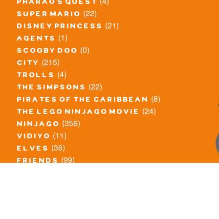
(4)
pharao's quest
(22)
super mario
(21)
disney princess
(1)
agents
(0)
scooby doo
(215)
city
(4)
trolls
(22)
the simpsons
(8)
pirates of the caribbean
(24)
the lego ninjago movie
(356)
ninjago
(11)
vidiyo
(36)
elves
(99)
friends
(8)
exclusieve / oude sets
(69)
the lego movie
(11)
overige series
(4)
atlantis