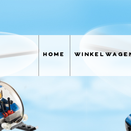
home
winkelwage