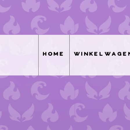
home
winkelwage