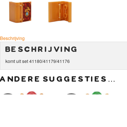
Beschrijving
beschrijving
komt uit set 41180/41179/41176
andere suggesties…
€
5,00
€
25,00