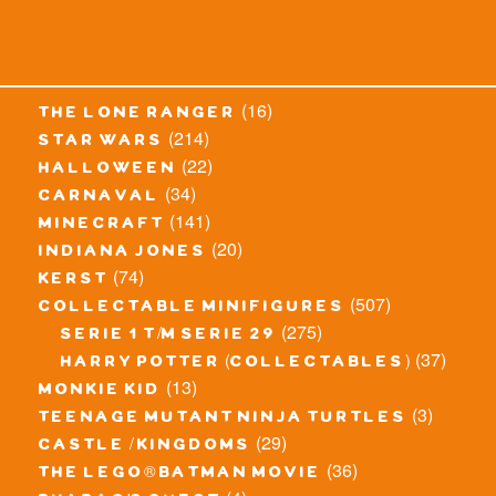
(16)
the lone ranger
(214)
star wars
(22)
halloween
(34)
carnaval
(141)
minecraft
(20)
indiana jones
(74)
kerst
(507)
collectable minifigures
(275)
serie 1 t/m serie 29
(37)
harry potter (collectables)
(13)
monkie kid
(3)
teenage mutant ninja turtles
(29)
castle / kingdoms
(36)
the lego® batman movie