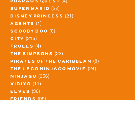
(4)
pharao's quest
(22)
super mario
(21)
disney princess
(1)
agents
(0)
scooby doo
(215)
city
(4)
trolls
(22)
the simpsons
(8)
pirates of the caribbean
(24)
the lego ninjago movie
(356)
ninjago
(11)
vidiyo
(36)
elves
(99)
friends
(8)
exclusieve / oude sets
(69)
the lego movie
(11)
overige series
(4)
atlantis