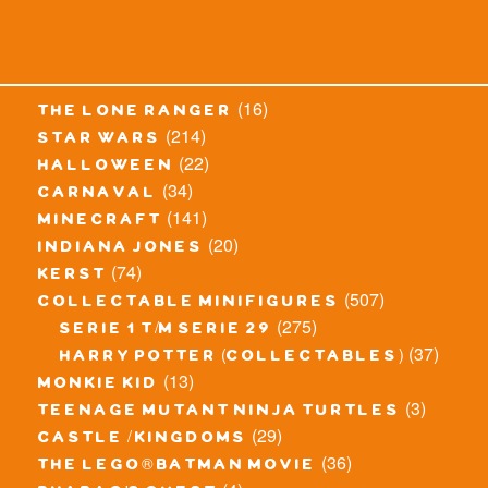
(16)
the lone ranger
(214)
star wars
(22)
halloween
(34)
carnaval
(141)
minecraft
(20)
indiana jones
(74)
kerst
(507)
collectable minifigures
(275)
serie 1 t/m serie 29
(37)
harry potter (collectables)
(13)
monkie kid
(3)
teenage mutant ninja turtles
(29)
castle / kingdoms
(36)
the lego® batman movie