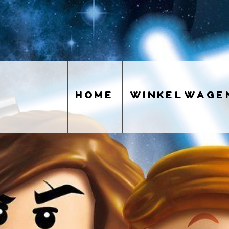
home
winkelwage