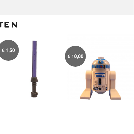
ten
€
1,50
€
10,00
Lightsaber Paars
R2-D2 Light Bluish Gray


Head