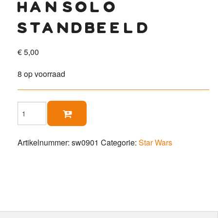
han solo
standbeeld
€
5,00
8 op voorraad
Han

Solo
standbeeld
aantal
Artikelnummer:
sw0901
Categorie:
Star Wars