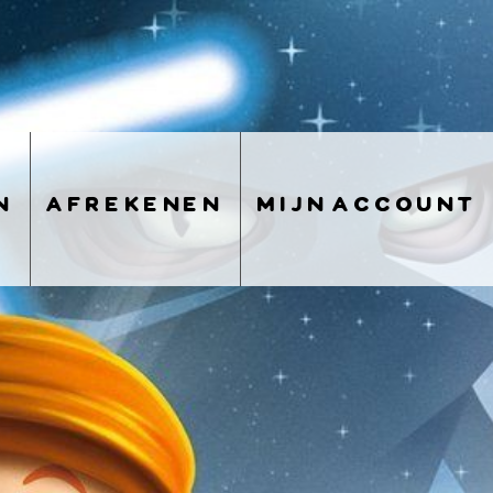
n
afrekenen
mijn account