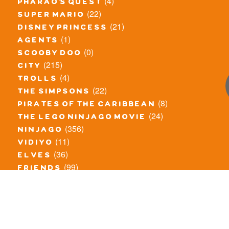
(4)
pharao's quest
(22)
super mario
(21)
disney princess
(1)
agents
(0)
scooby doo
(215)
city
(4)
trolls
(22)
the simpsons
(8)
pirates of the caribbean
(24)
the lego ninjago movie
(356)
ninjago
(11)
vidiyo
(36)
elves
(99)
friends
(8)
exclusieve / oude sets
(69)
the lego movie
(11)
overige series
(4)
atlantis