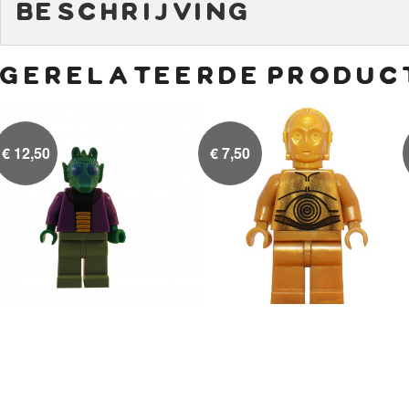
beschrijving
gerelateerde produc
€
12,50
€
7,50
Onaconda Farr
C-3PO Pearl Gold

