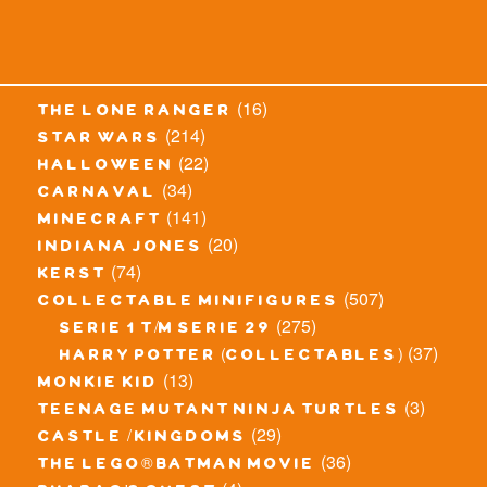
(16)
the lone ranger
(214)
star wars
(22)
halloween
(34)
carnaval
(141)
minecraft
(20)
indiana jones
(74)
kerst
(507)
collectable minifigures
(275)
serie 1 t/m serie 29
(37)
harry potter (collectables)
(13)
monkie kid
(3)
teenage mutant ninja turtles
(29)
castle / kingdoms
(36)
the lego® batman movie