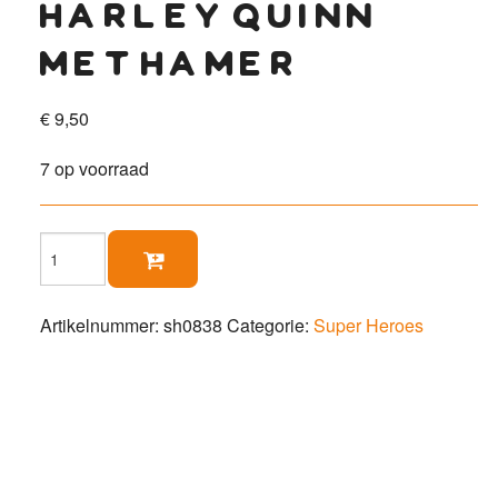
harley quinn
met hamer
€
9,50
7 op voorraad
Harley

Quinn
met
hamer
Artikelnummer:
sh0838
Categorie:
Super Heroes
aantal