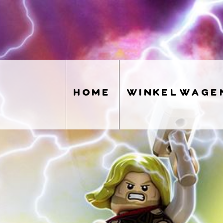
home
winkelwage