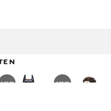
ten
€
12,00
€
20,00