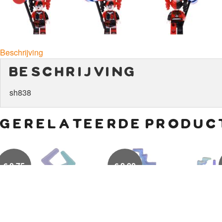
Beschrijving
beschrijving
sh838
gerelateerde produc
€
0,75
€
2,00