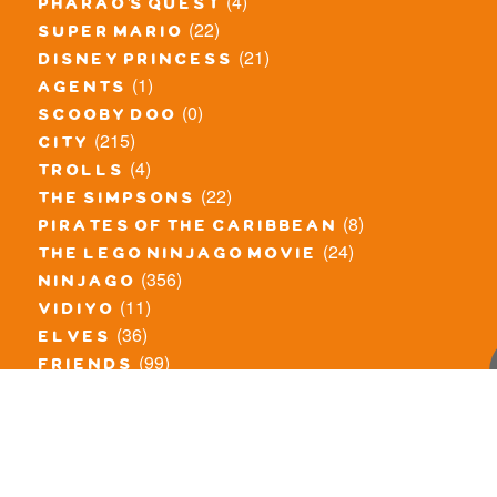
(4)
pharao's quest
(22)
super mario
(21)
disney princess
(1)
agents
(0)
scooby doo
(215)
city
(4)
trolls
(22)
the simpsons
(8)
pirates of the caribbean
(24)
the lego ninjago movie
(356)
ninjago
(11)
vidiyo
(36)
elves
(99)
friends
(8)
exclusieve / oude sets
(69)
the lego movie
(11)
overige series
(4)
atlantis