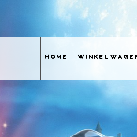
home
winkelwage