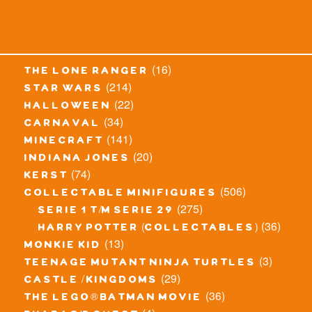
(16)
the lone ranger
(214)
star wars
(22)
halloween
(34)
carnaval
(141)
minecraft
(20)
indiana jones
(74)
kerst
(506)
collectable minifigures
(275)
serie 1 t/m serie 29
(36)
harry potter (collectables)
(13)
monkie kid
(3)
teenage mutant ninja turtles
(29)
castle / kingdoms
(36)
the lego® batman movie