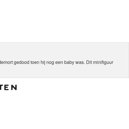
demort gedood toen hij nog een baby was. Dit minifiguur
ten
€
8,00
€
5,00