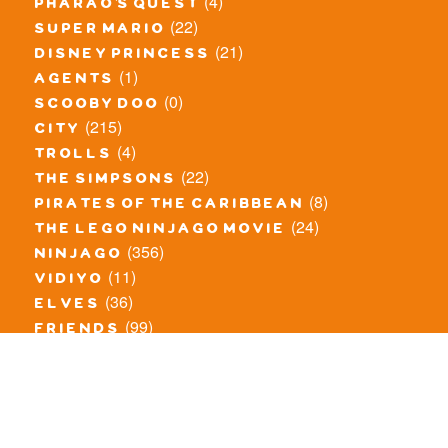
(4)
pharao's quest
(22)
super mario
(21)
disney princess
(1)
agents
(0)
scooby doo
(215)
city
(4)
trolls
(22)
the simpsons
(8)
pirates of the caribbean
(24)
the lego ninjago movie
(356)
ninjago
(11)
vidiyo
(36)
elves
(99)
friends
(8)
exclusieve / oude sets
(69)
the lego movie
(11)
overige series
(4)
atlantis