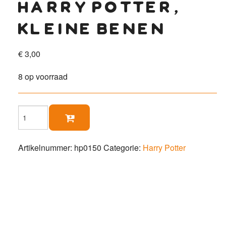
harry potter,
kleine benen
€
3,00
8 op voorraad
Harry

Potter,
kleine
benen
Artikelnummer:
hp0150
Categorie:
Harry Potter
aantal