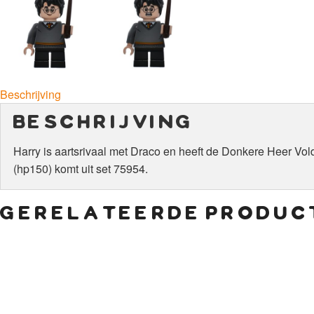
Beschrijving
beschrijving
Harry is aartsrivaal met Draco en heeft de Donkere Heer Vol
(hp150) komt uit set 75954.
gerelateerde produc
€
6,00
€
15,00