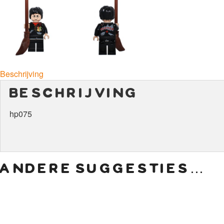
Beschrijving
beschrijving
hp075
andere suggesties…
€
22,50
€
9,50