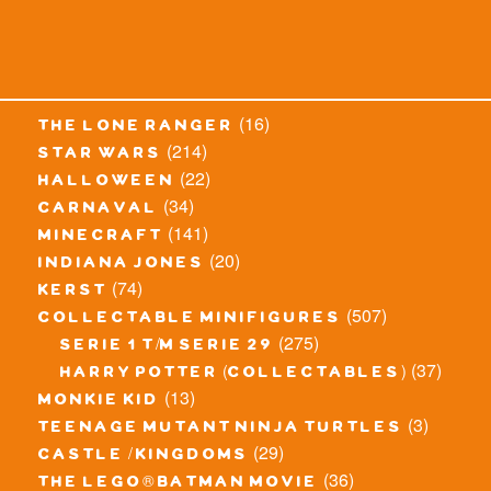
(16)
the lone ranger
(214)
star wars
(22)
halloween
(34)
carnaval
(141)
minecraft
(20)
indiana jones
(74)
kerst
(507)
collectable minifigures
(275)
serie 1 t/m serie 29
(37)
harry potter (collectables)
(13)
monkie kid
(3)
teenage mutant ninja turtles
(29)
castle / kingdoms
(36)
the lego® batman movie