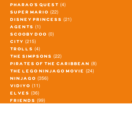
(4)
pharao's quest
(22)
super mario
(21)
disney princess
(1)
agents
(0)
scooby doo
(215)
city
(4)
trolls
(22)
the simpsons
(8)
pirates of the caribbean
(24)
the lego ninjago movie
(356)
ninjago
(11)
vidiyo
(36)
elves
(99)
friends
(8)
exclusieve / oude sets
(69)
the lego movie
(11)
overige series
(4)
atlantis