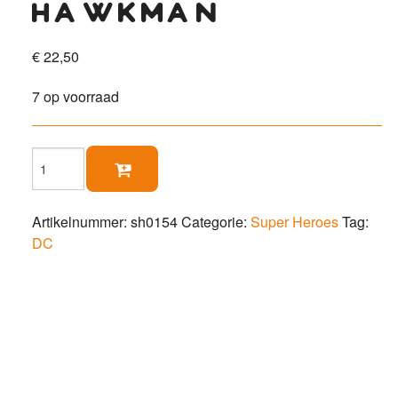
hawkman
€
22,50
7 op voorraad
Hawkman

aantal
Artikelnummer:
sh0154
Categorie:
Super Heroes
Tag:
DC