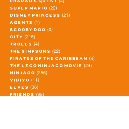
(4)
pharao's quest
(22)
super mario
(21)
disney princess
(1)
agents
(0)
scooby doo
(215)
city
(4)
trolls
(22)
the simpsons
(8)
pirates of the caribbean
(24)
the lego ninjago movie
(356)
ninjago
(11)
vidiyo
(36)
elves
(99)
friends
(8)
exclusieve / oude sets
(69)
the lego movie
(11)
overige series
(4)
atlantis