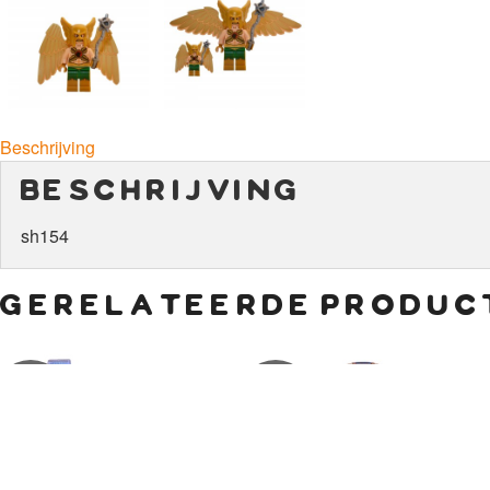
Beschrijving
beschrijving
sh154
gerelateerde produc
€
2,00
€
85,00