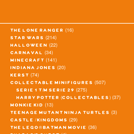
(16)
the lone ranger
(214)
star wars
(22)
halloween
(34)
carnaval
(141)
minecraft
(20)
indiana jones
(74)
kerst
(507)
collectable minifigures
(275)
serie 1 t/m serie 29
(37)
harry potter (collectables)
(13)
monkie kid
(3)
teenage mutant ninja turtles
(29)
castle / kingdoms
(36)
the lego® batman movie