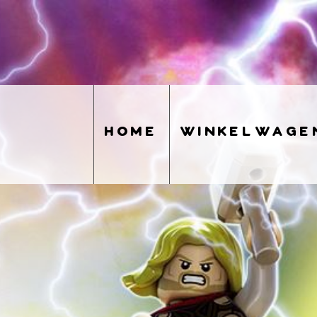
home
winkelwage