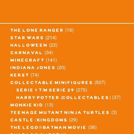
(16)
the lone ranger
(214)
star wars
(22)
halloween
(34)
carnaval
(141)
minecraft
(20)
indiana jones
(74)
kerst
(507)
collectable minifigures
(275)
serie 1 t/m serie 29
(37)
harry potter (collectables)
(13)
monkie kid
(3)
teenage mutant ninja turtles
(29)
castle / kingdoms
(36)
the lego® batman movie