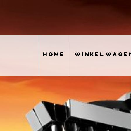
home
winkelwage