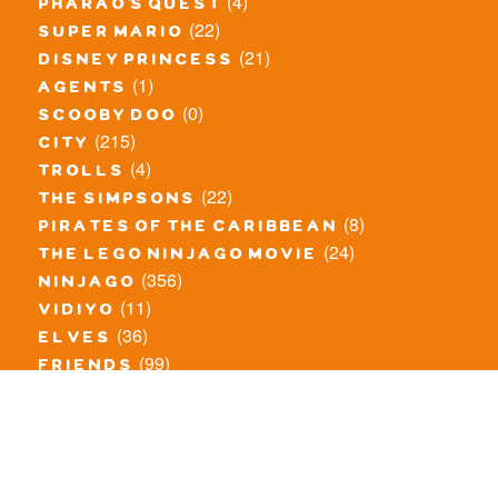
(4)
pharao's quest
(22)
super mario
(21)
disney princess
(1)
agents
(0)
scooby doo
(215)
city
(4)
trolls
(22)
the simpsons
(8)
pirates of the caribbean
(24)
the lego ninjago movie
(356)
ninjago
(11)
vidiyo
(36)
elves
(99)
friends
(8)
exclusieve / oude sets
(69)
the lego movie
(11)
overige series
(4)
atlantis