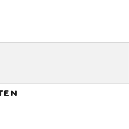
ten
€
7,50
€
6,00