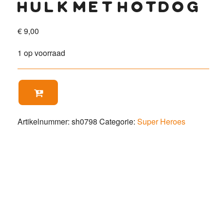
hulk met hotdog
€
9,00
1 op voorraad
Hulk

met
hotdog
aantal
Artikelnummer:
sh0798
Categorie:
Super Heroes