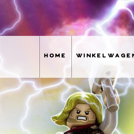
home
winkelwage