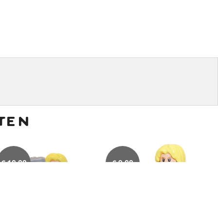
ten
€
10,00
€
9,00