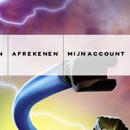
n
afrekenen
mijn account