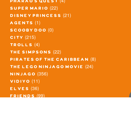
(4)
pharao's quest
(22)
super mario
(21)
disney princess
(1)
agents
(0)
scooby doo
(215)
city
(4)
trolls
(22)
the simpsons
(8)
pirates of the caribbean
(24)
the lego ninjago movie
(356)
ninjago
(11)
vidiyo
(36)
elves
(99)
friends
(8)
exclusieve / oude sets
(69)
the lego movie
(11)
overige series
(4)
atlantis