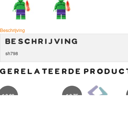
Beschrijving
beschrijving
sh798
gerelateerde produc
€
8,00
€
0,75