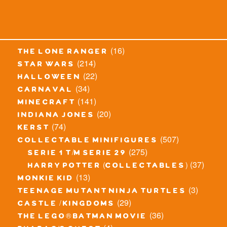
(16)
the lone ranger
(214)
star wars
(22)
halloween
(34)
carnaval
(141)
minecraft
(20)
indiana jones
(74)
kerst
(507)
collectable minifigures
(275)
serie 1 t/m serie 29
(37)
harry potter (collectables)
(13)
monkie kid
(3)
teenage mutant ninja turtles
(29)
castle / kingdoms
(36)
the lego® batman movie