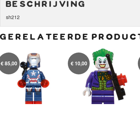
beschrijving
sh212
gerelateerde produc
€
85,00
€
10,00
Iron Patriot, polybag
The Joker

