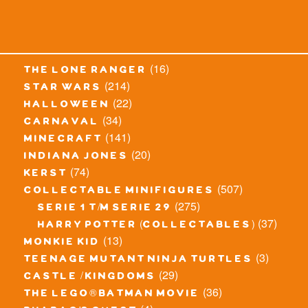
(16)
the lone ranger
(214)
star wars
(22)
halloween
(34)
carnaval
(141)
minecraft
(20)
indiana jones
(74)
kerst
(507)
collectable minifigures
(275)
serie 1 t/m serie 29
(37)
harry potter (collectables)
(13)
monkie kid
(3)
teenage mutant ninja turtles
(29)
castle / kingdoms
(36)
the lego® batman movie