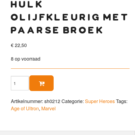
hulk
olijfkleurig met
paarse broek
€
22,50
8 op voorraad
Hulk

olijfkleurig
met
paarse
Artikelnummer:
sh0212
Categorie:
Super Heroes
Tags:
broek
Age of Ultron
,
Marvel
aantal