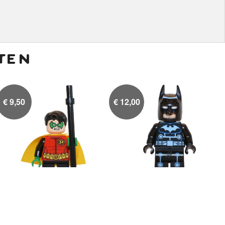
ten
€
9,50
€
12,00
Kleine Robin
Batman Electro suit

