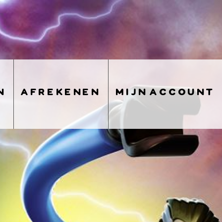
n
afrekenen
mijn account