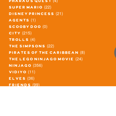
(4)
pharao's quest
(22)
super mario
(21)
disney princess
(1)
agents
(0)
scooby doo
(215)
city
(4)
trolls
(22)
the simpsons
(8)
pirates of the caribbean
(24)
the lego ninjago movie
(356)
ninjago
(11)
vidiyo
(36)
elves
(99)
friends
(8)
exclusieve / oude sets
(69)
the lego movie
(11)
overige series
(4)
atlantis