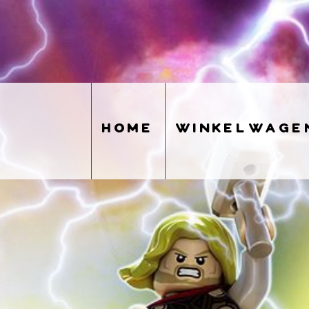
home
winkelwage