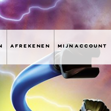
n
afrekenen
mijn account