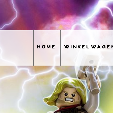
home
winkelwage