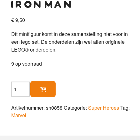
iron man
€
9,50
Dit minifiguur komt in deze samenstelling niet voor in
een lego set. De onderdelen zijn wel allen originele
LEGO® onderdelen.
9 op voorraad
Iron

Man
aantal
Artikelnummer:
sh0858
Categorie:
Super Heroes
Tag:
Marvel