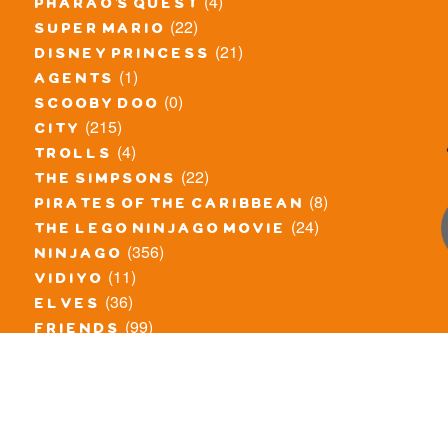
(4)
pharao's quest
(22)
super mario
(21)
disney princess
(1)
agents
(0)
scooby doo
(215)
city
(4)
trolls
(22)
the simpsons
(8)
pirates of the caribbean
(24)
the lego ninjago movie
(356)
ninjago
(11)
vidiyo
(36)
elves
(99)
friends
(8)
exclusieve / oude sets
(69)
the lego movie
(11)
overige series
(4)
atlantis