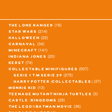
(16)
the lone ranger
(214)
star wars
(22)
halloween
(34)
carnaval
(141)
minecraft
(20)
indiana jones
(74)
kerst
(507)
collectable minifigures
(275)
serie 1 t/m serie 29
(37)
harry potter (collectables)
(13)
monkie kid
(3)
teenage mutant ninja turtles
(29)
castle / kingdoms
(36)
the lego® batman movie