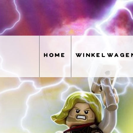
home
winkelwage