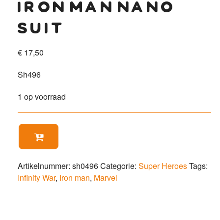
iron man nano
suit
€
17,50
Sh496
1 op voorraad
Iron

Man
Nano
suit
Artikelnummer:
sh0496
Categorie:
Super Heroes
Tags:
aantal
Infinity War
,
Iron man
,
Marvel