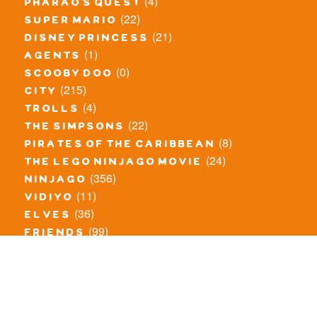
(4)
pharao's quest
(22)
super mario
(21)
disney princess
(1)
agents
(0)
scooby doo
(215)
city
(4)
trolls
(22)
the simpsons
(8)
pirates of the caribbean
(24)
the lego ninjago movie
(356)
ninjago
(11)
vidiyo
(36)
elves
(99)
friends
(8)
exclusieve / oude sets
(69)
the lego movie
(11)
overige series
(4)
atlantis