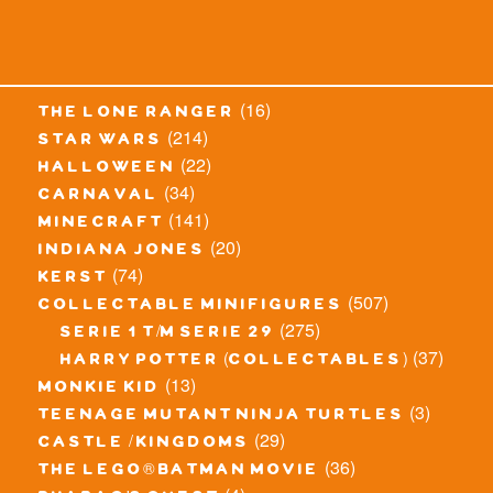
(16)
the lone ranger
(214)
star wars
(22)
halloween
(34)
carnaval
(141)
minecraft
(20)
indiana jones
(74)
kerst
(507)
collectable minifigures
(275)
serie 1 t/m serie 29
(37)
harry potter (collectables)
(13)
monkie kid
(3)
teenage mutant ninja turtles
(29)
castle / kingdoms
(36)
the lego® batman movie