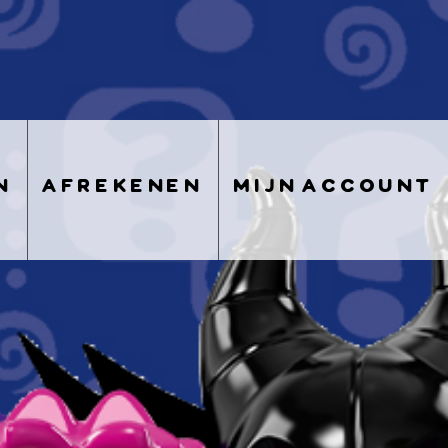
n
afrekenen
mijn account