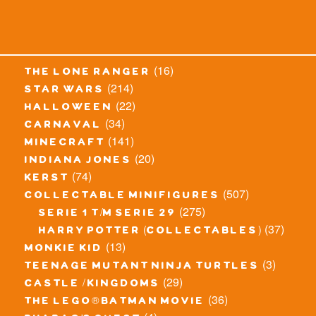
(16)
the lone ranger
(214)
star wars
(22)
halloween
(34)
carnaval
(141)
minecraft
(20)
indiana jones
(74)
kerst
(507)
collectable minifigures
(275)
serie 1 t/m serie 29
(37)
harry potter (collectables)
(13)
monkie kid
(3)
teenage mutant ninja turtles
(29)
castle / kingdoms
(36)
the lego® batman movie