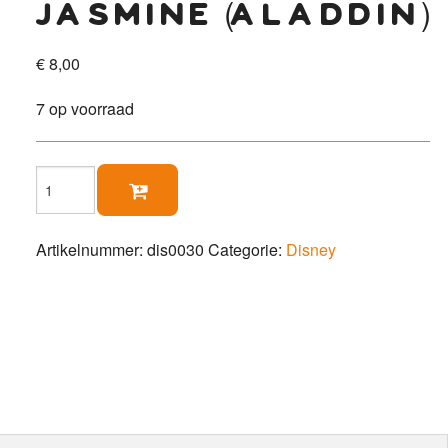
jasmine (aladdin)
€
8,00
7 op voorraad
Jasmine

(Aladdin)
aantal
Artikelnummer:
dis0030
Categorie:
Disney