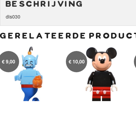
beschrijving
dis030
gerelateerde produc
€
9,00
€
10,00
Geest
Mickey Mouse

