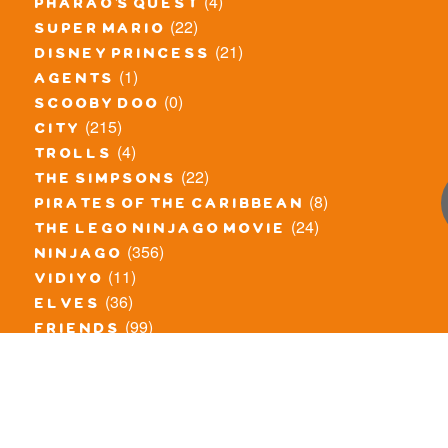
(4)
pharao's quest
(22)
super mario
(21)
disney princess
(1)
agents
(0)
scooby doo
(215)
city
(4)
trolls
(22)
the simpsons
(8)
pirates of the caribbean
(24)
the lego ninjago movie
(356)
ninjago
(11)
vidiyo
(36)
elves
(99)
friends
(8)
exclusieve / oude sets
(69)
the lego movie
(11)
overige series
(4)
atlantis