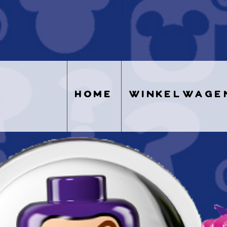
home
winkelwage