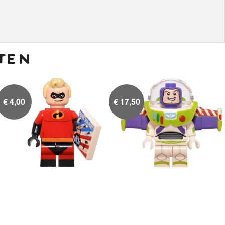
ten
€
4,00
€
17,50
Mr. Incredible
Buzz Lightyear

