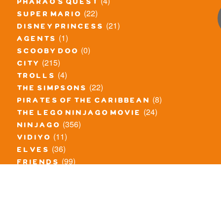
(4)
pharao's quest
(22)
super mario
(21)
disney princess
(1)
agents
(0)
scooby doo
(215)
city
(4)
trolls
(22)
the simpsons
(8)
pirates of the caribbean
(24)
the lego ninjago movie
(356)
ninjago
(11)
vidiyo
(36)
elves
(99)
friends
(8)
exclusieve / oude sets
(69)
the lego movie
(11)
overige series
(4)
atlantis