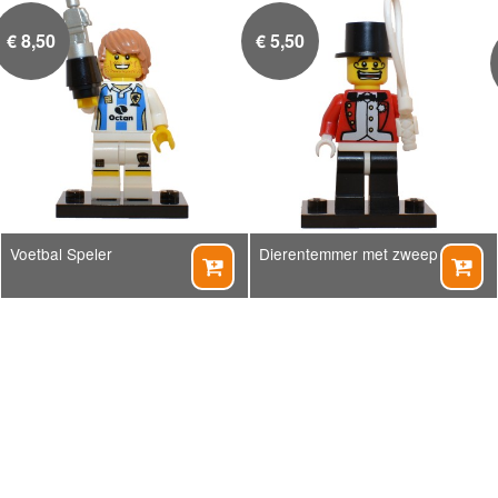
€
8,50
€
5,50
Voetbal Speler
Dierentemmer met zweep

