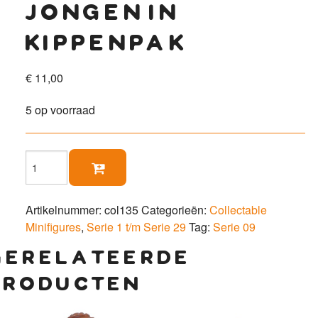
jongen in
kippenpak
€
11,00
5 op voorraad
Jongen

in
kippenpak
aantal
Artikelnummer:
col135
Categorieën:
Collectable
Minifigures
,
Serie 1 t/m Serie 29
Tag:
Serie 09
gerelateerde
producten