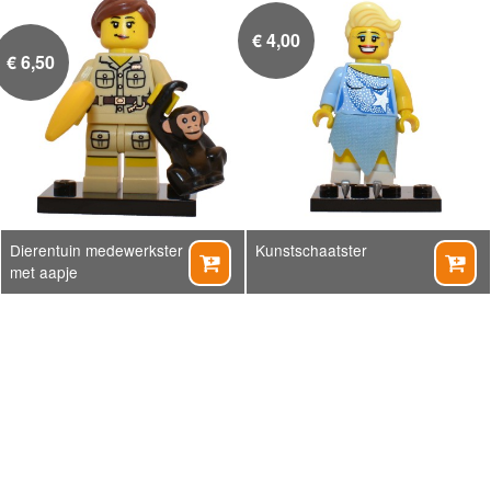
€
4,00
€
6,50
Dierentuin medewerkster
Kunstschaatster


met aapje