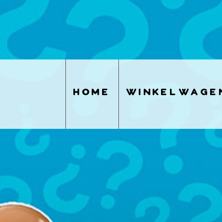
home
winkelwage