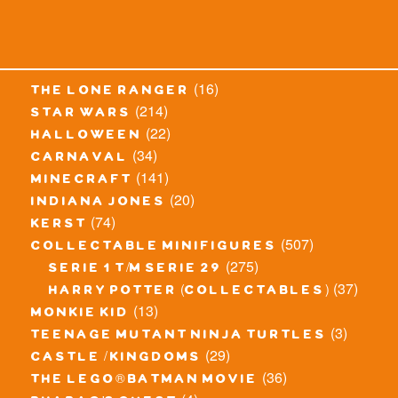
(16)
the lone ranger
(214)
star wars
(22)
halloween
(34)
carnaval
(141)
minecraft
(20)
indiana jones
(74)
kerst
(507)
collectable minifigures
(275)
serie 1 t/m serie 29
(37)
harry potter (collectables)
(13)
monkie kid
(3)
teenage mutant ninja turtles
(29)
castle / kingdoms
(36)
the lego® batman movie