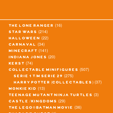
(16)
the lone ranger
(214)
star wars
(22)
halloween
(34)
carnaval
(141)
minecraft
(20)
indiana jones
(74)
kerst
(507)
collectable minifigures
(275)
serie 1 t/m serie 29
(37)
harry potter (collectables)
(13)
monkie kid
(3)
teenage mutant ninja turtles
(29)
castle / kingdoms
(36)
the lego® batman movie