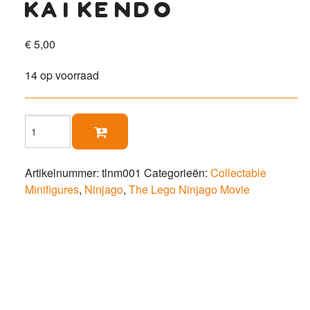
kai kendo
€
5,00
14 op voorraad
Kai

Kendo
aantal
Artikelnummer:
tlnm001
Categorieën:
Collectable
Minifigures
,
Ninjago
,
The Lego Ninjago Movie