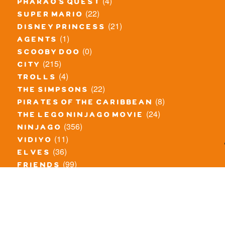
(4)
pharao's quest
(22)
super mario
(21)
disney princess
(1)
agents
(0)
scooby doo
(215)
city
(4)
trolls
(22)
the simpsons
(8)
pirates of the caribbean
(24)
the lego ninjago movie
(356)
ninjago
(11)
vidiyo
(36)
elves
(99)
friends
(8)
exclusieve / oude sets
(69)
the lego movie
(11)
overige series
(4)
atlantis