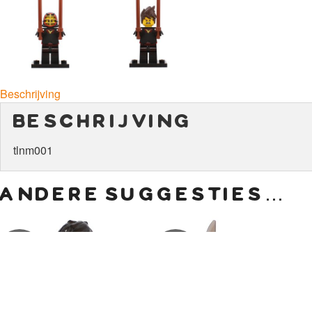
Beschrijving
beschrijving
tlnm001
andere suggesties…
€
4,00
€
8,50