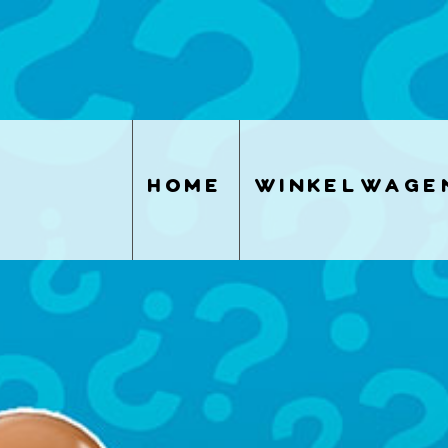
home
winkelwage