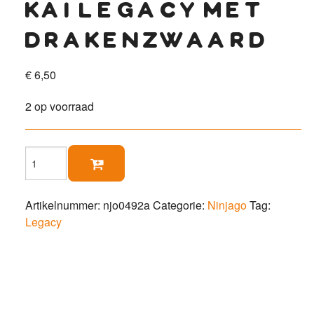
kai legacy met
drakenzwaard
€
6,50
2 op voorraad
Kai

Legacy
met
drakenzwaard
Artikelnummer:
njo0492a
Categorie:
Ninjago
Tag:
aantal
Legacy