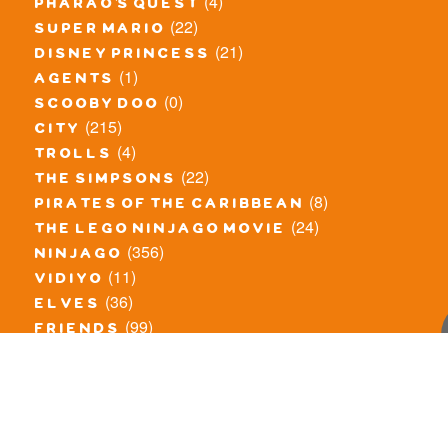
(4)
pharao's quest
(22)
super mario
(21)
disney princess
(1)
agents
(0)
scooby doo
(215)
city
(4)
trolls
(22)
the simpsons
(8)
pirates of the caribbean
(24)
the lego ninjago movie
(356)
ninjago
(11)
vidiyo
(36)
elves
(99)
friends
(8)
exclusieve / oude sets
(69)
the lego movie
(11)
overige series
(4)
atlantis