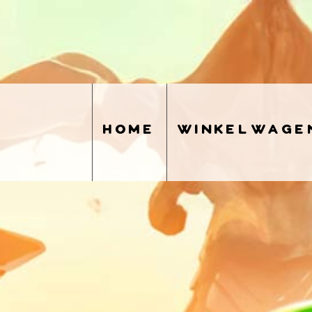
home
winkelwage