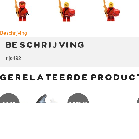
Beschrijving
beschrijving
njo492
gerelateerde produc
€
5,00
€
200,00