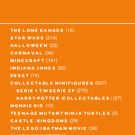
(16)
the lone ranger
(214)
star wars
(22)
halloween
(34)
carnaval
(141)
minecraft
(20)
indiana jones
(74)
kerst
(507)
collectable minifigures
(275)
serie 1 t/m serie 29
(37)
harry potter (collectables)
(13)
monkie kid
(3)
teenage mutant ninja turtles
(29)
castle / kingdoms
(36)
the lego® batman movie