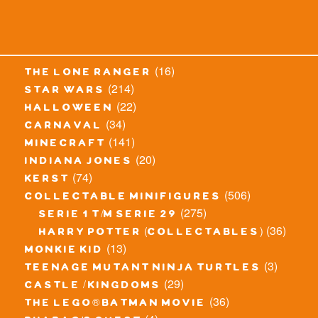
(16)
the lone ranger
(214)
star wars
(22)
halloween
(34)
carnaval
(141)
minecraft
(20)
indiana jones
(74)
kerst
(506)
collectable minifigures
(275)
serie 1 t/m serie 29
(36)
harry potter (collectables)
(13)
monkie kid
(3)
teenage mutant ninja turtles
(29)
castle / kingdoms
(36)
the lego® batman movie