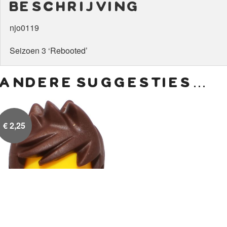
beschrijving
njo0119
Seizoen 3 ‘Rebooted’
andere suggesties…
€
2,25
Kai’s Haar