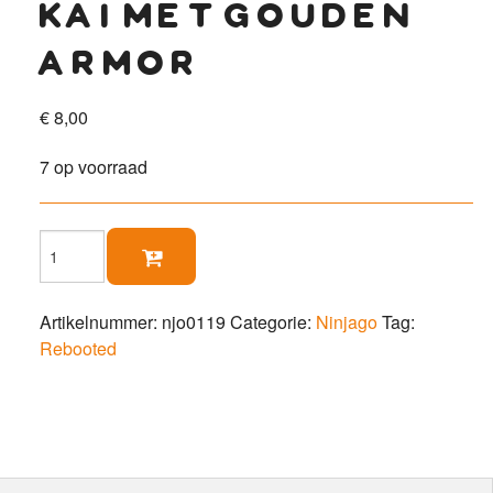
kai met gouden
armor
€
8,00
7 op voorraad
Kai

met
gouden
armor
Artikelnummer:
njo0119
Categorie:
Ninjago
Tag:
aantal
Rebooted