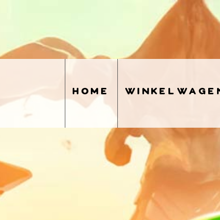
home
winkelwage