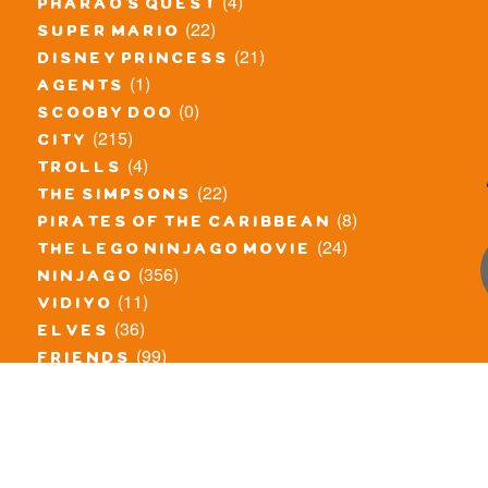
(4)
pharao's quest
(22)
super mario
(21)
disney princess
(1)
agents
(0)
scooby doo
(215)
city
(4)
trolls
(22)
the simpsons
(8)
pirates of the caribbean
(24)
the lego ninjago movie
(356)
ninjago
(11)
vidiyo
(36)
elves
(99)
friends
(8)
exclusieve / oude sets
(69)
the lego movie
(11)
overige series
(4)
atlantis