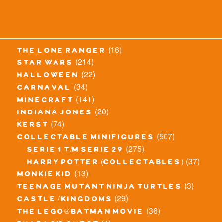
(16)
the lone ranger
(214)
star wars
(22)
halloween
(34)
carnaval
(141)
minecraft
(20)
indiana jones
(74)
kerst
(507)
collectable minifigures
(275)
serie 1 t/m serie 29
(37)
harry potter (collectables)
(13)
monkie kid
(3)
teenage mutant ninja turtles
(29)
castle / kingdoms
(36)
the lego® batman movie