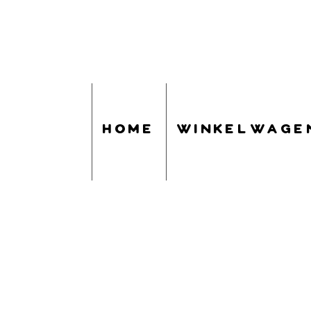
home
winkelwage