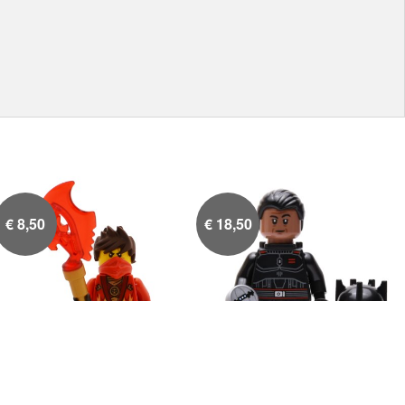
€
8,50
€
18,50
Kai Rebooted
Moff Gideon