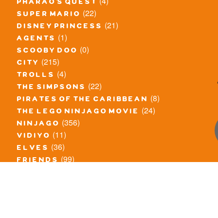
(4)
pharao's quest
(22)
super mario
(21)
disney princess
(1)
agents
(0)
scooby doo
(215)
city
(4)
trolls
(22)
the simpsons
(8)
pirates of the caribbean
(24)
the lego ninjago movie
(356)
ninjago
(11)
vidiyo
(36)
elves
(99)
friends
(8)
exclusieve / oude sets
(69)
the lego movie
(11)
overige series
(4)
atlantis