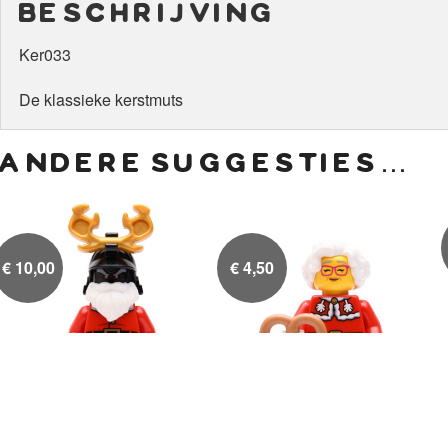
beschrijving
Ker033
De klassieke kerstmuts
andere suggesties…
€
10,00
€
4,50
Lord Garmadon
Vrouw van de Kerstman