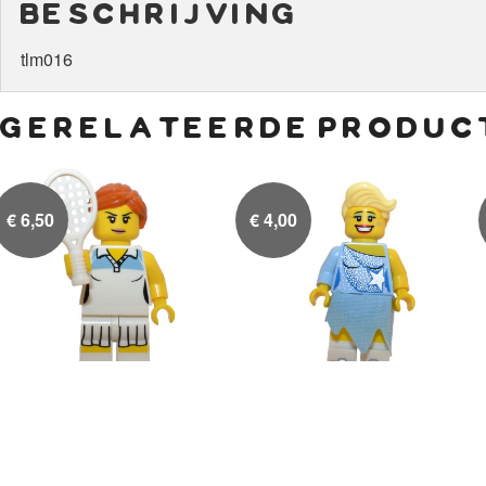
beschrijving
tlm016
gerelateerde produc
€
6,50
€
4,00
Tennisster
Kunstschaatster

