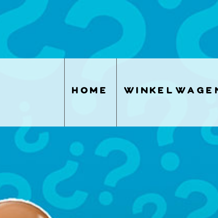
home
winkelwage