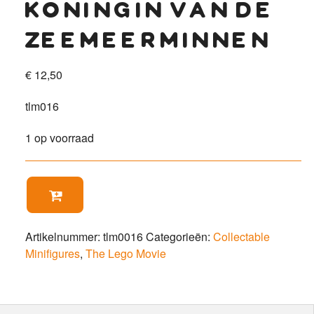
koningin van de
zeemeerminnen
€
12,50
tlm016
1 op voorraad
Koningin

van
de
Zeemeerminnen
Artikelnummer:
tlm0016
Categorieën:
Collectable
aantal
Minifigures
,
The Lego Movie