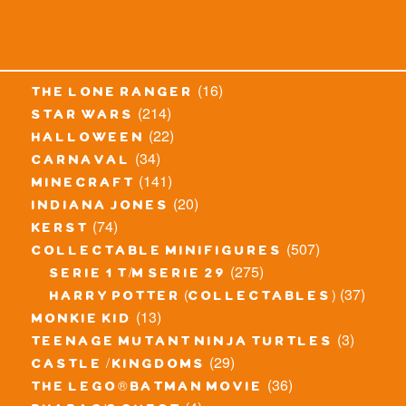
(16)
the lone ranger
(214)
star wars
(22)
halloween
(34)
carnaval
(141)
minecraft
(20)
indiana jones
(74)
kerst
(507)
collectable minifigures
(275)
serie 1 t/m serie 29
(37)
harry potter (collectables)
(13)
monkie kid
(3)
teenage mutant ninja turtles
(29)
castle / kingdoms
(36)
the lego® batman movie