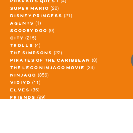
(4)
pharao's quest
(22)
super mario
(21)
disney princess
(1)
agents
(0)
scooby doo
(215)
city
(4)
trolls
(22)
the simpsons
(8)
pirates of the caribbean
(24)
the lego ninjago movie
(356)
ninjago
(11)
vidiyo
(36)
elves
(99)
friends
(8)
exclusieve / oude sets
(69)
the lego movie
(11)
overige series
(4)
atlantis