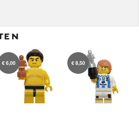
ten
€
6,00
€
8,50
Sumo worstelaar
Voetbal Speler

