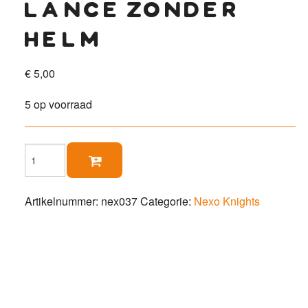
lance zonder
helm
€
5,00
5 op voorraad
Lance

zonder
helm
aantal
Artikelnummer:
nex037
Categorie:
Nexo Knights