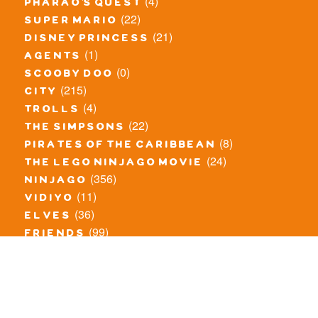
(4)
pharao's quest
(22)
super mario
(21)
disney princess
(1)
agents
(0)
scooby doo
(215)
city
(4)
trolls
(22)
the simpsons
(8)
pirates of the caribbean
(24)
the lego ninjago movie
(356)
ninjago
(11)
vidiyo
(36)
elves
(99)
friends
(8)
exclusieve / oude sets
(69)
the lego movie
(11)
overige series
(4)
atlantis