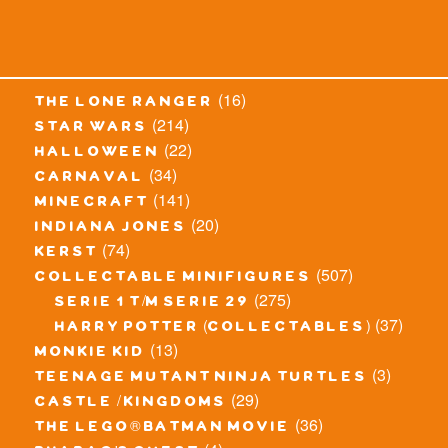
(16)
the lone ranger
(214)
star wars
(22)
halloween
(34)
carnaval
(141)
minecraft
(20)
indiana jones
(74)
kerst
(507)
collectable minifigures
(275)
serie 1 t/m serie 29
(37)
harry potter (collectables)
(13)
monkie kid
(3)
teenage mutant ninja turtles
(29)
castle / kingdoms
(36)
the lego® batman movie