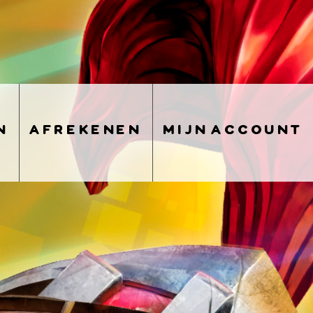
n
afrekenen
mijn account