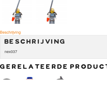
Beschrijving
beschrijving
nex037
gerelateerde produc
€
4,50
€
6,00