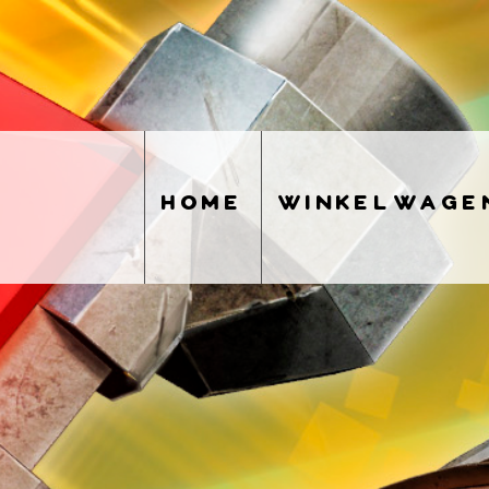
home
winkelwage