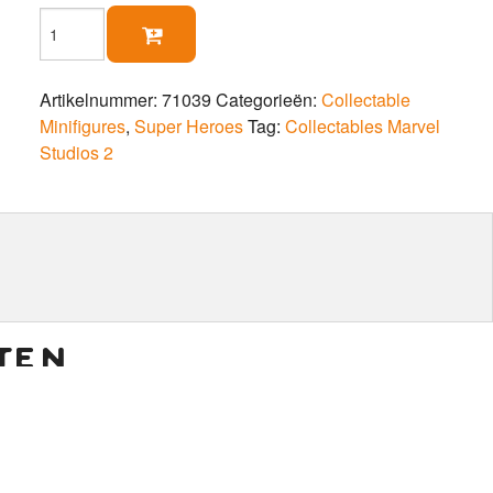
LEGO®

Minifiguren
Marvel
Studios
Artikelnummer:
71039
Categorieën:
Collectable
Serie
Minifigures
,
Super Heroes
Tag:
Collectables Marvel
2
Studios 2
aantal
ten
€
6,50
€
5,50