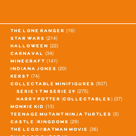
(16)
the lone ranger
(214)
star wars
(22)
halloween
(34)
carnaval
(141)
minecraft
(20)
indiana jones
(74)
kerst
(507)
collectable minifigures
(275)
serie 1 t/m serie 29
(37)
harry potter (collectables)
(13)
monkie kid
(3)
teenage mutant ninja turtles
(29)
castle / kingdoms
(36)
the lego® batman movie