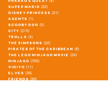
(4)
pharao's quest
(22)
super mario
(21)
disney princess
(1)
agents
(0)
scooby doo
(215)
city
(4)
trolls
(22)
the simpsons
(8)
pirates of the caribbean
(24)
the lego ninjago movie
(356)
ninjago
(11)
vidiyo
(36)
elves
(99)
friends
(8)
exclusieve / oude sets
(69)
the lego movie
(11)
overige series
(4)
atlantis