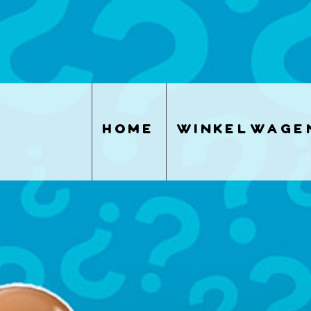
home
winkelwage