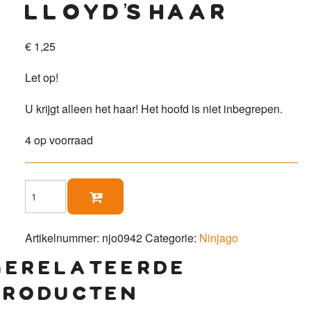
lloyd’s haar
€
1,25
Let op!
U krijgt alleen het haar! Het hoofd is niet inbegrepen.
4 op voorraad
Lloyd's

Haar
aantal
Artikelnummer:
njo0942
Categorie:
Ninjago
gerelateerde
producten