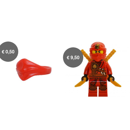
€
0,50
€
9,50
Rode bandana
Kai met 2 gouden


zwaarden