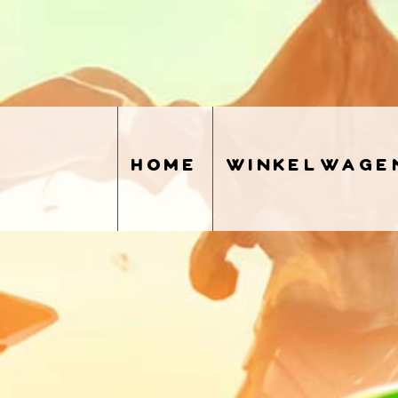
home
winkelwage