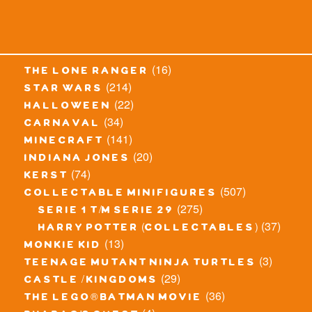
(16)
the lone ranger
(214)
star wars
(22)
halloween
(34)
carnaval
(141)
minecraft
(20)
indiana jones
(74)
kerst
(507)
collectable minifigures
(275)
serie 1 t/m serie 29
(37)
harry potter (collectables)
(13)
monkie kid
(3)
teenage mutant ninja turtles
(29)
castle / kingdoms
(36)
the lego® batman movie