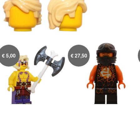
€
5,00
€
27,50
Krait
Cole-Airjitzu

