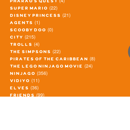
(4)
pharao's quest
(22)
super mario
(21)
disney princess
(1)
agents
(0)
scooby doo
(215)
city
(4)
trolls
(22)
the simpsons
(8)
pirates of the caribbean
(24)
the lego ninjago movie
(356)
ninjago
(11)
vidiyo
(36)
elves
(99)
friends
(8)
exclusieve / oude sets
(69)
the lego movie
(11)
overige series
(4)
atlantis