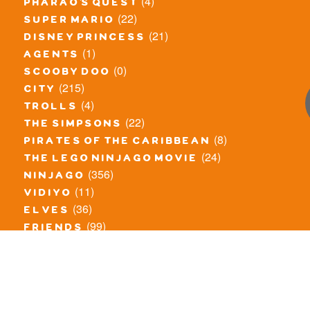
(4)
pharao's quest
(22)
super mario
(21)
disney princess
(1)
agents
(0)
scooby doo
(215)
city
(4)
trolls
(22)
the simpsons
(8)
pirates of the caribbean
(24)
the lego ninjago movie
(356)
ninjago
(11)
vidiyo
(36)
elves
(99)
friends
(8)
exclusieve / oude sets
(69)
the lego movie
(11)
overige series
(4)
atlantis