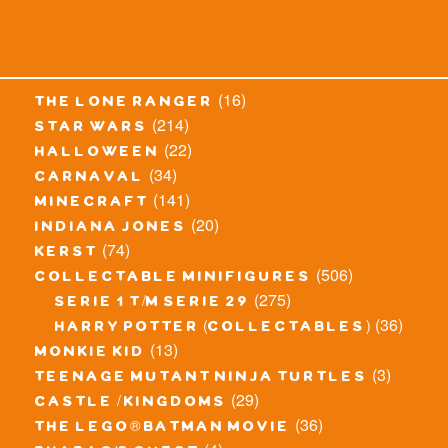
(16)
the lone ranger
(214)
star wars
(22)
halloween
(34)
carnaval
(141)
minecraft
(20)
indiana jones
(74)
kerst
(506)
collectable minifigures
(275)
serie 1 t/m serie 29
(36)
harry potter (collectables)
(13)
monkie kid
(3)
teenage mutant ninja turtles
(29)
castle / kingdoms
(36)
the lego® batman movie