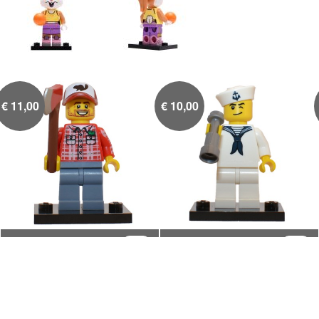
€
11,00
€
10,00
Houthakker
Matroos

