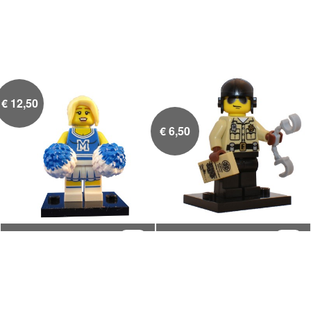
€
12,50
€
6,50
Cheerleader (blauw)
Motoragent met


handboeien en
boeteplaatje