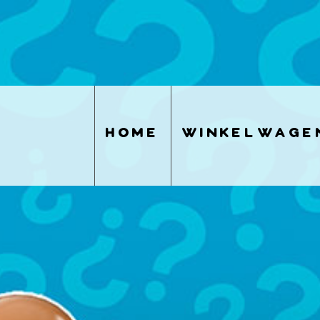
home
winkelwage