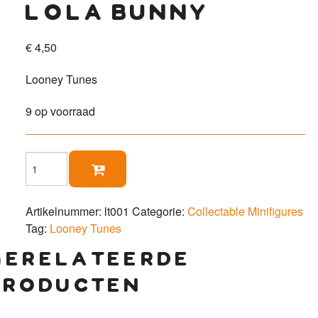
lola bunny
€
4,50
Looney Tunes
9 op voorraad
Lola

Bunny
aantal
Artikelnummer:
lt001
Categorie:
Collectable Minifigures
Tag:
Looney Tunes
gerelateerde
producten