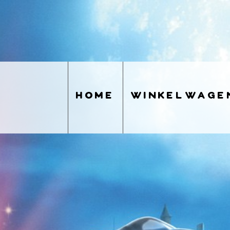
home
winkelwage