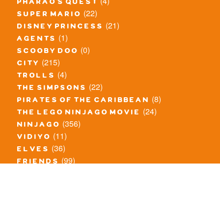
(4)
pharao's quest
(22)
super mario
(21)
disney princess
(1)
agents
(0)
scooby doo
(215)
city
(4)
trolls
(22)
the simpsons
(8)
pirates of the caribbean
(24)
the lego ninjago movie
(356)
ninjago
(11)
vidiyo
(36)
elves
(99)
friends
(8)
exclusieve / oude sets
(69)
the lego movie
(11)
overige series
(4)
atlantis