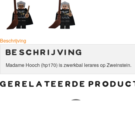
Beschrijving
beschrijving
Madame Hooch (hp170) is zwerkbal lerares op Zweinstein.
gerelateerde produc
€
1,50
€
6,00