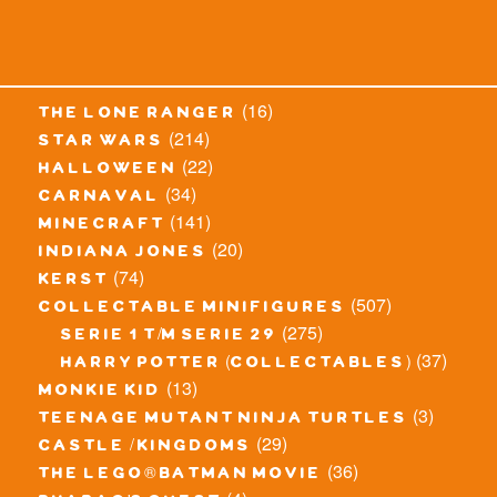
(16)
the lone ranger
(214)
star wars
(22)
halloween
(34)
carnaval
(141)
minecraft
(20)
indiana jones
(74)
kerst
(507)
collectable minifigures
(275)
serie 1 t/m serie 29
(37)
harry potter (collectables)
(13)
monkie kid
(3)
teenage mutant ninja turtles
(29)
castle / kingdoms
(36)
the lego® batman movie