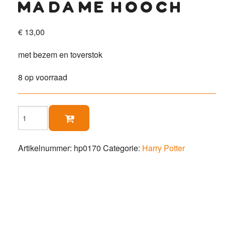
madame hooch
€
13,00
met bezem en toverstok
8 op voorraad
Madame

Hooch
aantal
Artikelnummer:
hp0170
Categorie:
Harry Potter