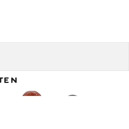
ten
€
4,50
€
80,00