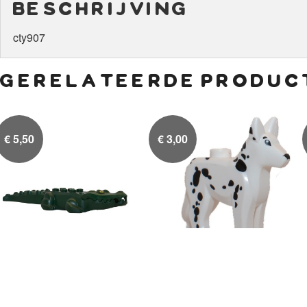
beschrijving
cty907
gerelateerde produc
€
5,50
€
3,00
Donker groene Krokodil
Dalmatier

