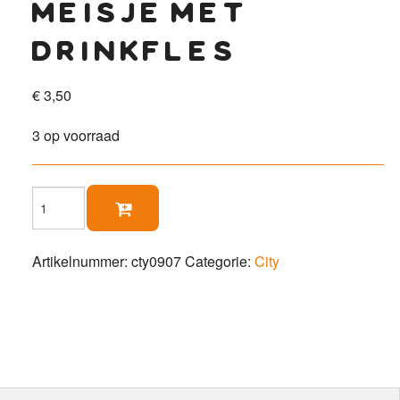
meisje met
drinkfles
€
3,50
3 op voorraad
Meisje

met
drinkfles
aantal
Artikelnummer:
cty0907
Categorie:
City