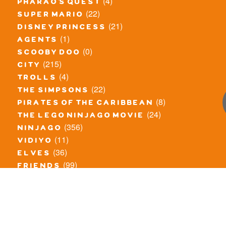
(4)
pharao's quest
(22)
super mario
(21)
disney princess
(1)
agents
(0)
scooby doo
(215)
city
(4)
trolls
(22)
the simpsons
(8)
pirates of the caribbean
(24)
the lego ninjago movie
(356)
ninjago
(11)
vidiyo
(36)
elves
(99)
friends
(8)
exclusieve / oude sets
(69)
the lego movie
(11)
overige series
(4)
atlantis