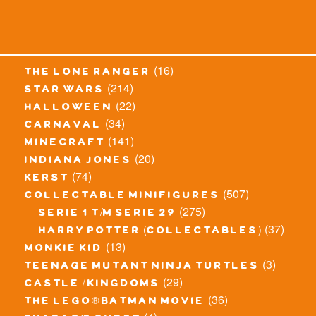
(16)
the lone ranger
(214)
star wars
(22)
halloween
(34)
carnaval
(141)
minecraft
(20)
indiana jones
(74)
kerst
(507)
collectable minifigures
(275)
serie 1 t/m serie 29
(37)
harry potter (collectables)
(13)
monkie kid
(3)
teenage mutant ninja turtles
(29)
castle / kingdoms
(36)
the lego® batman movie