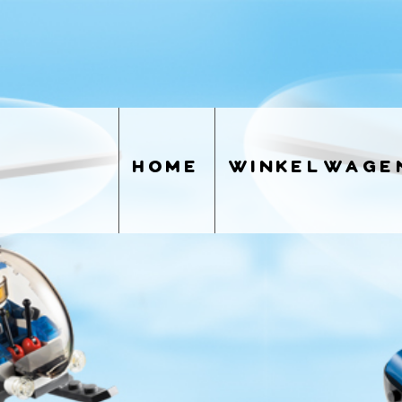
home
winkelwage