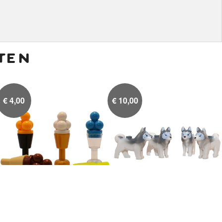
ten
€
4,00
€
10,00
IJspakket
Husky, 4x

