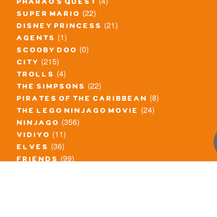
(4)
pharao's quest
(22)
super mario
(21)
disney princess
(1)
agents
(0)
scooby doo
(215)
city
(4)
trolls
(22)
the simpsons
(8)
pirates of the caribbean
(24)
the lego ninjago movie
(356)
ninjago
(11)
vidiyo
(36)
elves
(99)
friends
(8)
exclusieve / oude sets
(69)
the lego movie
(11)
overige series
(4)
atlantis