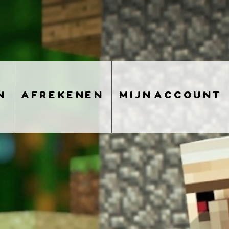
n
afrekenen
mijn account