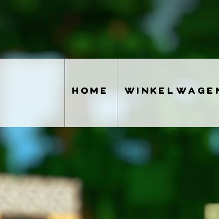
home
winkelwage