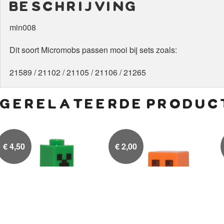
beschrijving
min008
Dit soort Micromobs passen mooi bij sets zoals:
21589 / 21102 / 21105 / 21106 / 21265
gerelateerde produc
€
4,50
€
2,00