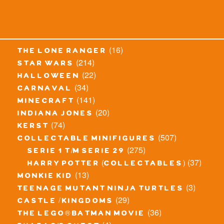
(16)
the lone ranger
(214)
star wars
(22)
halloween
(34)
carnaval
(141)
minecraft
(20)
indiana jones
(74)
kerst
(507)
collectable minifigures
(275)
serie 1 t/m serie 29
(37)
harry potter (collectables)
(13)
monkie kid
(3)
teenage mutant ninja turtles
(29)
castle / kingdoms
(36)
the lego® batman movie