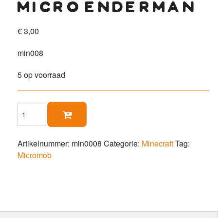
micro enderman
€
3,00
min008
5 op voorraad
Micro

Enderman
aantal
Artikelnummer:
min0008
Categorie:
Minecraft
Tag:
Micromob