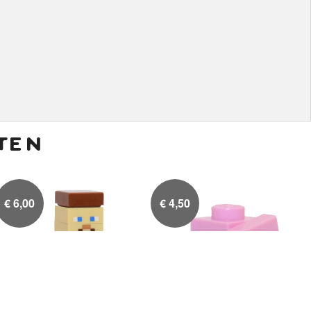
ten
€
6,00
€
4,50