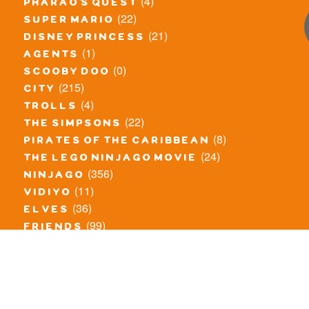
(4)
pharao's quest
(22)
super mario
(21)
disney princess
(1)
agents
(0)
scooby doo
(215)
city
(4)
trolls
(22)
the simpsons
(8)
pirates of the caribbean
(24)
the lego ninjago movie
(356)
ninjago
(11)
vidiyo
(36)
elves
(99)
friends
(8)
exclusieve / oude sets
(69)
the lego movie
(11)
overige series
(4)
atlantis