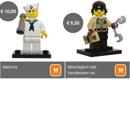
€
10,00
€
6,50
Matroos
Motoragent met


handboeien en
boeteplaatje