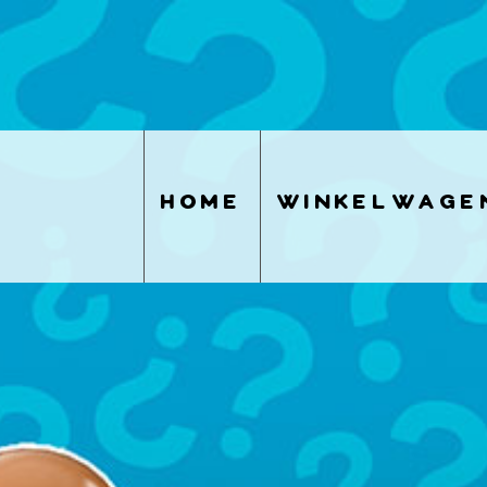
home
winkelwage