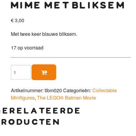
mime met bliksem
€
3,00
Met twee keer blauwe bliksem.
17 op voorraad
Mime

met
bliksem
aantal
Artikelnummer:
tlbm020
Categorieën:
Collectable
Minifigures
,
The LEGO® Batman Movie
gerelateerde
producten