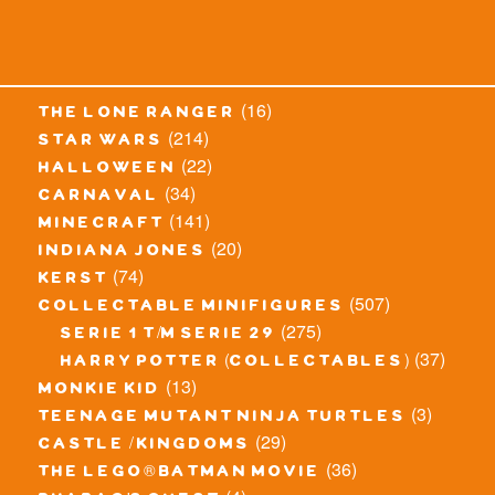
(16)
the lone ranger
(214)
star wars
(22)
halloween
(34)
carnaval
(141)
minecraft
(20)
indiana jones
(74)
kerst
(507)
collectable minifigures
(275)
serie 1 t/m serie 29
(37)
harry potter (collectables)
(13)
monkie kid
(3)
teenage mutant ninja turtles
(29)
castle / kingdoms
(36)
the lego® batman movie