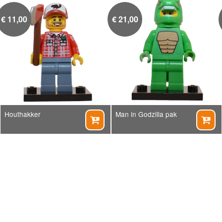
€
11,00
€
21,00
Houthakker
Man in Godzilla pak

